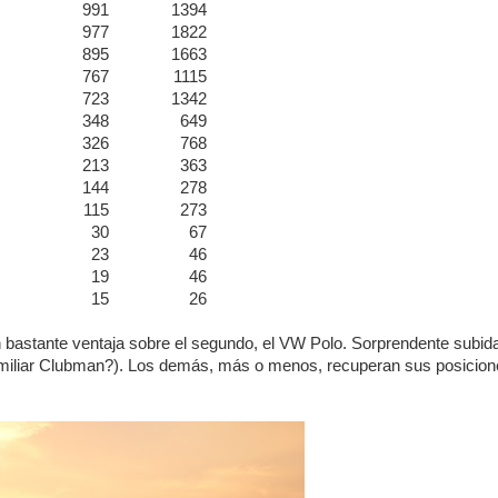
991
1394
977
1822
895
1663
767
1115
723
1342
348
649
326
768
213
363
144
278
115
273
30
67
23
46
19
46
15
26
on bastante ventaja sobre el segundo, el VW Polo. Sorprendente subid
familiar Clubman?). Los demás, más o menos, recuperan sus posicio