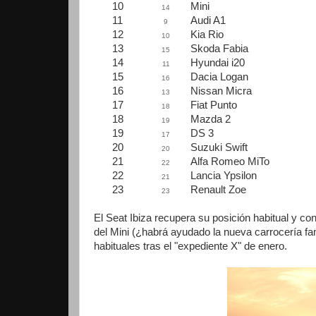
10
Mini
14
11
Audi A1
9
12
Kia Rio
10
13
Skoda Fabia
15
14
Hyundai i20
11
15
Dacia Logan
16
16
Nissan Micra
13
17
Fiat Punto
18
18
Mazda 2
19
19
DS 3
17
20
Suzuki Swift
20
21
Alfa Romeo MiTo
22
22
Lancia Ypsilon
21
23
Renault Zoe
23
El Seat Ibiza recupera su posición habitual y c
del Mini (¿habrá ayudado la nueva carrocería 
habituales tras el "expediente X" de enero.