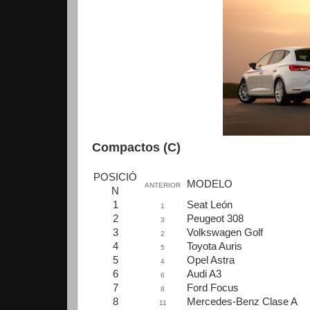
Compactos (C)
POSICIÓ
MODELO
ANTERIOR
N
1
Seat León
1
2
Peugeot 308
3
3
Volkswagen Golf
2
4
Toyota Auris
5
5
Opel Astra
4
6
Audi A3
6
7
Ford Focus
8
8
Mercedes-Benz Clase A
11