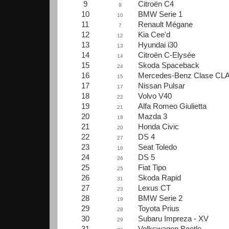
9
Citroën C4
9
10
BMW Serie 1
10
11
Renault Mégane
7
12
Kia Cee'd
12
13
Hyundai i30
13
14
Citroën C-Elysée
14
15
Skoda Spaceback
24
16
Mercedes-Benz Clase CL
15
17
Nissan Pulsar
17
18
Volvo V40
22
19
Alfa Romeo Giulietta
21
20
Mazda 3
18
21
Honda Civic
20
22
DS 4
27
23
Seat Toledo
16
24
DS 5
26
25
Fiat Tipo
25
26
Skoda Rapid
31
27
Lexus CT
23
28
BMW Serie 2
19
29
Toyota Prius
28
30
Subaru Impreza - XV
29