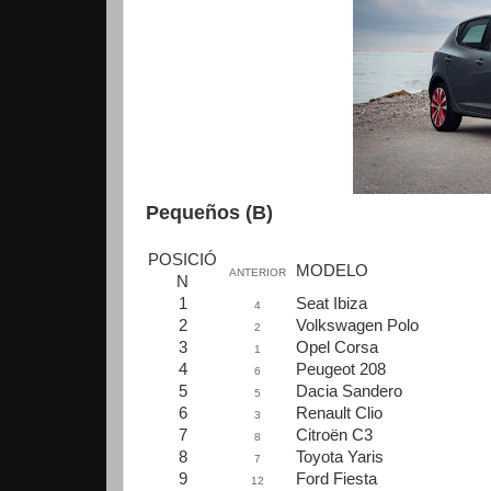
Pequeños (B)
POSICIÓ
MODELO
ANTERIOR
N
1
Seat Ibiza
4
2
Volkswagen Polo
2
3
Opel Corsa
1
4
Peugeot 208
6
5
Dacia Sandero
5
6
Renault Clio
3
7
Citroën C3
8
8
Toyota Yaris
7
9
Ford Fiesta
12