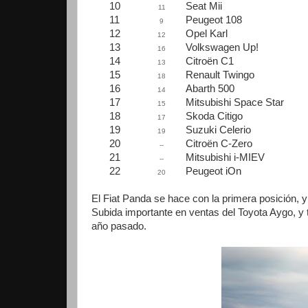
10
Seat Mii
11
11
Peugeot 108
9
12
Opel Karl
12
13
Volkswagen Up!
16
14
Citroën C1
13
15
Renault Twingo
18
16
Abarth 500
14
17
Mitsubishi Space Star
15
18
Skoda Citigo
17
19
Suzuki Celerio
19
20
Citroën C-Zero
--
21
Mitsubishi i-MIEV
--
22
Peugeot iOn
20
El Fiat Panda se hace con la primera posición, y
Subida importante en ventas del Toyota Aygo, y 
año pasado.