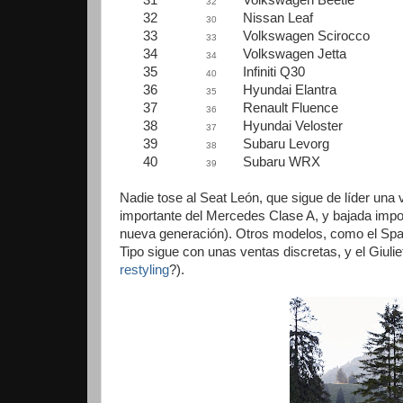
31
Volkswagen Beetle
32
32
Nissan Leaf
30
33
Volkswagen Scirocco
33
34
Volkswagen Jetta
34
35
Infiniti Q30
40
36
Hyundai Elantra
35
37
Renault Fluence
36
38
Hyundai Veloster
37
39
Subaru Levorg
38
40
Subaru WRX
39
Nadie tose al Seat León, que sigue de líder un
importante del Mercedes Clase A, y bajada impor
nueva generación). Otros modelos, como el Space
Tipo sigue con unas ventas discretas, y el Giuli
restyling
?).