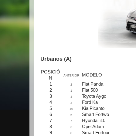
Urbanos (A)
POSICIÓ
MODELO
ANTERIOR
N
1
Fiat Panda
2
2
Fiat 500
1
3
Toyota Aygo
4
4
Ford Ka
3
5
Kia Picanto
10
6
Smart Fortwo
5
7
Hyundai i10
7
8
Opel Adam
6
9
Smart Forfour
8