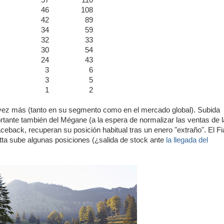
57
110
46
108
42
89
34
59
32
33
30
54
24
43
3
6
3
5
1
2
a vez más (tanto en su segmento como en el mercado global). Subida
tante también del Mégane (a la espera de normalizar las ventas de l
back, recuperan su posición habitual tras un enero "extraño". El Fi
etta sube algunas posiciones (¿salida de stock ante
la llegada del