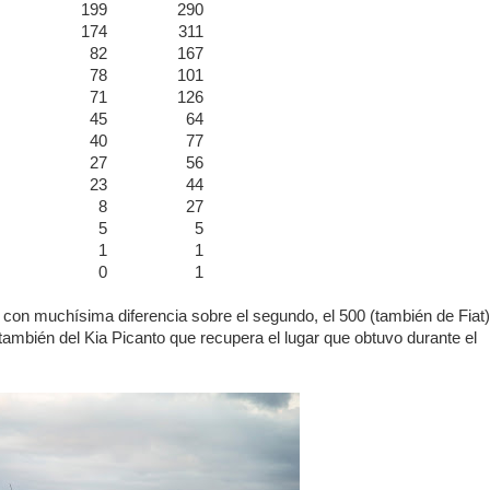
199
290
174
311
82
167
78
101
71
126
45
64
40
77
27
56
23
44
8
27
5
5
1
1
0
1
 con muchísima diferencia sobre el segundo, el 500 (también de Fiat)
también del Kia Picanto que recupera el lugar que obtuvo durante el