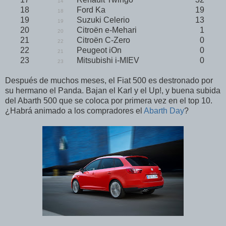
14
18
Ford Ka
19
18
19
Suzuki Celerio
13
19
20
Citroën e-Mehari
1
20
21
Citroën C-Zero
0
22
22
Peugeot iOn
0
21
23
Mitsubishi i-MIEV
0
23
Después de muchos meses, el Fiat 500 es destronado por
su hermano el Panda. Bajan el Karl y el Up!, y buena subida
del Abarth 500 que se coloca por primera vez en el top 10.
¿Habrá animado a los compradores el
Abarth Day
?