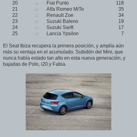
20
Fiat Punto
118
19
21
Alfa Romeo MiTo
35
24
22
Renault Zoe
34
23
23
Suzuki Baleno
19
22
24
Suzuki Swift
17
21
25
Lancia Ypsilon
7
25
El Seat Ibiza recupera la primera posición, y amplía aún
más su ventaja en el acumulado. Subidón del Mini, que
nunca había estado tan alto en esta nueva generación, y
bajadas de Polo, i20 y Fabia.