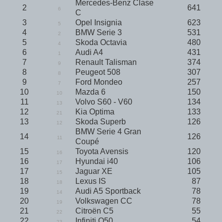
Mercedes-Benz Clase
2
641
6
C
3
Opel Insignia
623
5
4
BMW Serie 3
531
2
5
Skoda Octavia
480
4
6
Audi A4
431
1
7
Renault Talisman
374
9
8
Peugeot 508
307
8
9
Ford Mondeo
257
7
10
Mazda 6
150
10
11
Volvo S60 - V60
134
13
12
Kia Optima
133
21
13
Skoda Superb
126
12
BMW Serie 4 Gran
14
126
11
Coupé
15
Toyota Avensis
120
16
16
Hyundai i40
106
17
17
Jaguar XE
105
15
18
Lexus IS
87
18
19
Audi A5 Sportback
78
14
20
Volkswagen CC
78
19
21
Citroën C5
55
22
22
Infiniti Q50
54
23