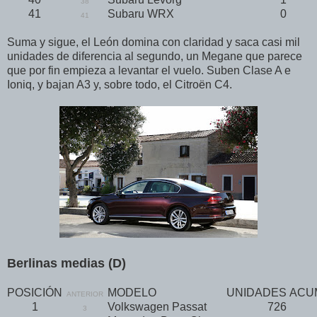
38
41
Subaru WRX
0
41
Suma y sigue, el León domina con claridad y saca casi mil
unidades de diferencia al segundo, un Megane que parece
que por fin empieza a levantar el vuelo. Suben Clase A e
Ioniq, y bajan A3 y, sobre todo, el Citroën C4.
Berlinas medias (D)
POSICIÓN
MODELO
UNIDADES
ACU
ANTERIOR
1
Volkswagen Passat
726
3