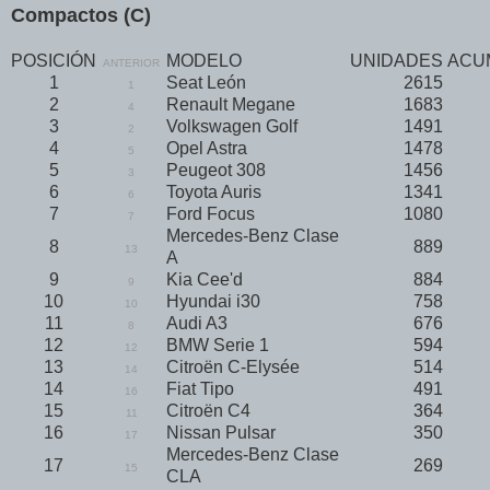
Compactos (C)
POSICIÓN
MODELO
UNIDADES
ACU
ANTERIOR
1
Seat León
2615
1
2
Renault Megane
1683
4
3
Volkswagen Golf
1491
2
4
Opel Astra
1478
5
5
Peugeot 308
1456
3
6
Toyota Auris
1341
6
7
Ford Focus
1080
7
Mercedes-Benz Clase
8
889
13
A
9
Kia Cee'd
884
9
10
Hyundai i30
758
10
11
Audi A3
676
8
12
BMW Serie 1
594
12
13
Citroën C-Elysée
514
14
14
Fiat Tipo
491
16
15
Citroën C4
364
11
16
Nissan Pulsar
350
17
Mercedes-Benz Clase
17
269
15
CLA