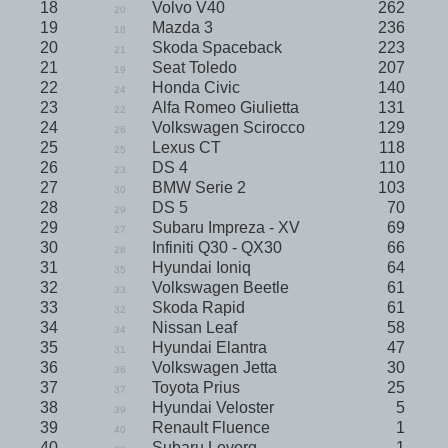
18
Volvo V40
262
20
19
Mazda 3
236
18
20
Skoda Spaceback
223
21
21
Seat Toledo
207
19
22
Honda Civic
140
24
23
Alfa Romeo Giulietta
131
22
24
Volkswagen Scirocco
129
26
25
Lexus CT
118
25
26
DS 4
110
23
27
BMW Serie 2
103
30
28
DS 5
70
29
29
Subaru Impreza - XV
69
27
30
Infiniti Q30 - QX30
66
28
31
Hyundai Ioniq
64
35
32
Volkswagen Beetle
61
33
33
Skoda Rapid
61
32
34
Nissan Leaf
58
34
35
Hyundai Elantra
47
31
36
Volkswagen Jetta
30
36
37
Toyota Prius
25
37
38
Hyundai Veloster
5
39
39
Renault Fluence
1
40
40
Subaru Levorg
1