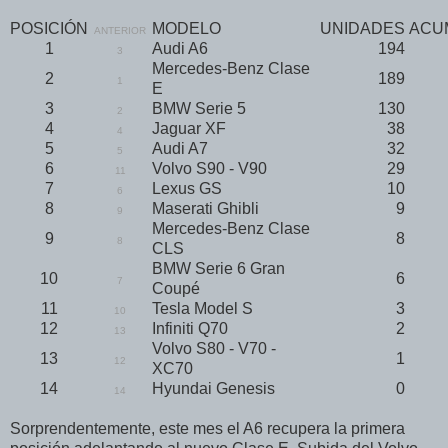
POSICIÓN
MODELO
UNIDADES
ACU
ANTERIOR
1
Audi A6
194
3
Mercedes-Benz Clase
2
189
1
E
3
BMW Serie 5
130
2
4
Jaguar XF
38
4
5
Audi A7
32
5
6
Volvo S90 - V90
29
11
7
Lexus GS
10
6
8
Maserati Ghibli
9
9
Mercedes-Benz Clase
9
8
8
CLS
BMW Serie 6 Gran
10
6
7
Coupé
11
Tesla Model S
3
10
12
Infiniti Q70
2
13
Volvo S80 - V70 -
13
1
12
XC70
14
Hyundai Genesis
0
14
Sorprendentemente, este mes el A6 recupera la primera