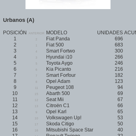
Urbanos (A)
POSICIÓN
MODELO
UNIDADES
ACU
ANTERIOR
1
Fiat Panda
696
2
2
Fiat 500
683
1
3
Smart Fortwo
300
4
4
Hyundai i10
266
3
5
Toyota Aygo
246
5
6
Kia Picanto
216
6
7
Smart Forfour
182
7
8
Opel Adam
123
8
9
Peugeot 108
94
11
10
Abarth 500
69
15
11
Seat Mii
67
12
12
Citroën C1
66
13
13
Opel Karl
65
9
14
Volkswagen Up!
53
10
15
Skoda Citigo
50
17
16
Mitsubishi Space Star
40
16
17
Renault Twingo
32