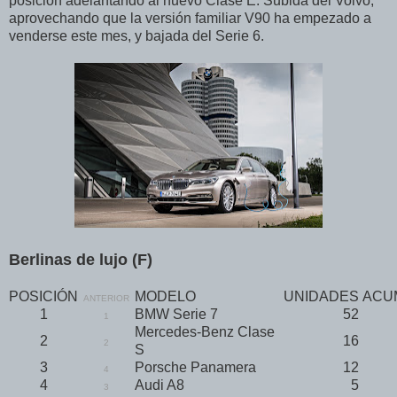
posición adelantando al nuevo Clase E. Subida del Volvo,
aprovechando que la versión familiar V90 ha empezado a
venderse este mes, y bajada del Serie 6.
Berlinas de lujo (F)
POSICIÓN
MODELO
UNIDADES
ACU
ANTERIOR
1
BMW Serie 7
52
1
Mercedes-Benz Clase
2
16
2
S
3
Porsche Panamera
12
4
4
Audi A8
5
3