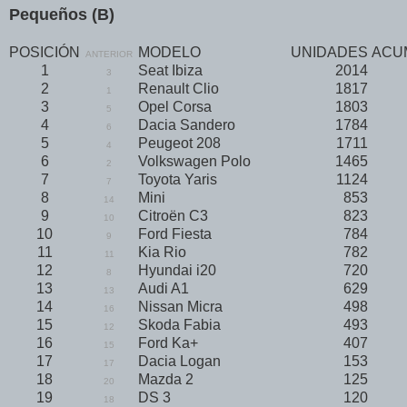
Pequeños (B)
POSICIÓN
MODELO
UNIDADES
ACU
ANTERIOR
1
Seat Ibiza
2014
3
2
Renault Clio
1817
1
3
Opel Corsa
1803
5
4
Dacia Sandero
1784
6
5
Peugeot 208
1711
4
6
Volkswagen Polo
1465
2
7
Toyota Yaris
1124
7
8
Mini
853
14
9
Citroën C3
823
10
10
Ford Fiesta
784
9
11
Kia Rio
782
11
12
Hyundai i20
720
8
13
Audi A1
629
13
14
Nissan Micra
498
16
15
Skoda Fabia
493
12
16
Ford Ka+
407
15
17
Dacia Logan
153
17
18
Mazda 2
125
20
19
DS 3
120
18