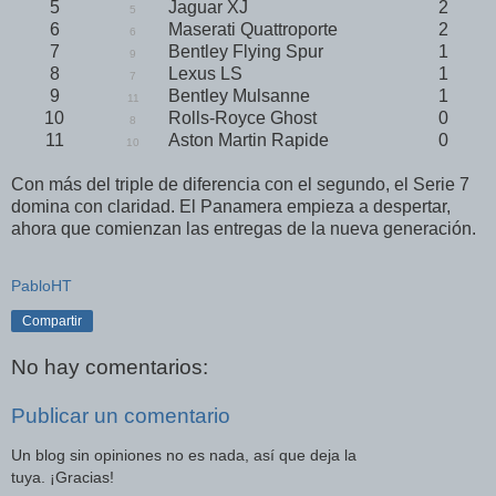
5
Jaguar XJ
2
5
6
Maserati Quattroporte
2
6
7
Bentley Flying Spur
1
9
8
Lexus LS
1
7
9
Bentley Mulsanne
1
11
10
Rolls-Royce Ghost
0
8
11
Aston Martin Rapide
0
10
Con más del triple de diferencia con el segundo, el Serie 7
domina con claridad. El Panamera empieza a despertar,
ahora que comienzan las entregas de la nueva generación.
PabloHT
Compartir
No hay comentarios:
Publicar un comentario
Un blog sin opiniones no es nada, así que deja la
tuya. ¡Gracias!