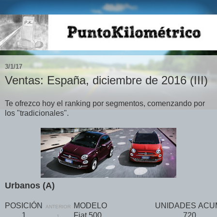
3/1/17
Ventas: España, diciembre de 2016 (III)
Te ofrezco hoy el ranking por segmentos, comenzando por
los "tradicionales".
Urbanos (A)
POSICIÓN
MODELO
UNIDADES
ACU
ANTERIOR
1
Fiat 500
720
1