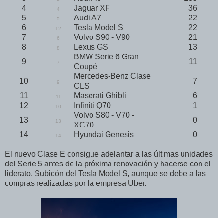
4
Jaguar XF
36
4
5
Audi A7
22
5
6
Tesla Model S
22
12
7
Volvo S90 - V90
21
6
8
Lexus GS
13
8
BMW Serie 6 Gran
9
11
7
Coupé
Mercedes-Benz Clase
10
7
9
CLS
11
Maserati Ghibli
6
11
12
Infiniti Q70
1
10
Volvo S80 - V70 -
13
0
13
XC70
14
Hyundai Genesis
0
14
El nuevo Clase E consigue adelantar a las últimas unidades
del Serie 5 antes de la próxima renovación y hacerse con el
liderato. Subidón del Tesla Model S, aunque se debe a las
compras realizadas por la empresa Uber.