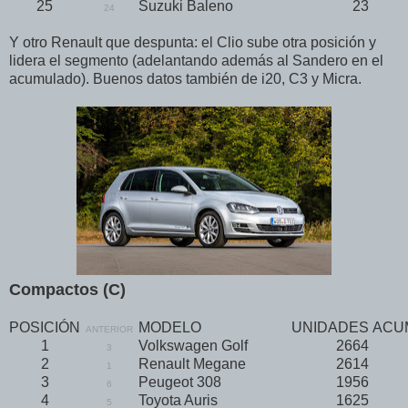
25
Suzuki Baleno
23
24
Y otro Renault que despunta: el Clio sube otra posición y
lidera el segmento (adelantando además al Sandero en el
acumulado). Buenos datos también de i20, C3 y Micra.
Compactos (C)
POSICIÓN
MODELO
UNIDADES
ACU
ANTERIOR
1
Volkswagen Golf
2664
3
2
Renault Megane
2614
1
3
Peugeot 308
1956
6
4
Toyota Auris
1625
5