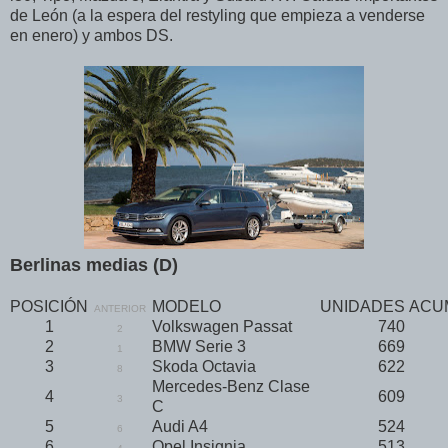
de León (a la espera del restyling que empieza a venderse
en enero) y ambos DS.
Berlinas medias (D)
POSICIÓN
MODELO
UNIDADES
ACU
ANTERIOR
1
Volkswagen Passat
740
2
2
BMW Serie 3
669
1
3
Skoda Octavia
622
8
Mercedes-Benz Clase
4
609
3
C
5
Audi A4
524
6
6
Opel Insignia
513