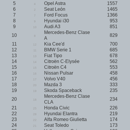
5
Opel Astra
1557
4
6
Seat León
1465
2
7
Ford Focus
1366
7
8
Hyundai i30
953
9
9
Audi A3
851
10
Mercedes-Benz Clase
10
829
8
A
11
Kia Cee'd
700
12
12
BMW Serie 1
685
11
13
Fiat Tipo
678
13
14
Citroën C-Elysée
562
14
15
Citroën C4
553
15
16
Nissan Pulsar
458
16
17
Volvo V40
456
17
18
Mazda 3
333
20
19
Skoda Spaceback
235
19
Mercedes-Benz Clase
20
234
18
CLA
21
Honda Civic
226
25
22
Hyundai Elantra
219
28
23
Alfa Romeo Giulietta
174
22
24
Seat Toledo
173
21