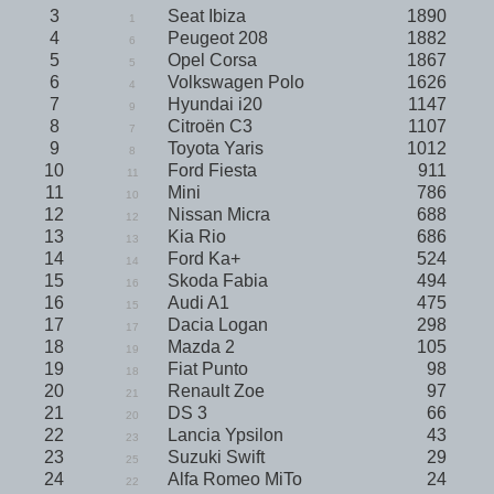
3
Seat Ibiza
1890
1
4
Peugeot 208
1882
6
5
Opel Corsa
1867
5
6
Volkswagen Polo
1626
4
7
Hyundai i20
1147
9
8
Citroën C3
1107
7
9
Toyota Yaris
1012
8
10
Ford Fiesta
911
11
11
Mini
786
10
12
Nissan Micra
688
12
13
Kia Rio
686
13
14
Ford Ka+
524
14
15
Skoda Fabia
494
16
16
Audi A1
475
15
17
Dacia Logan
298
17
18
Mazda 2
105
19
19
Fiat Punto
98
18
20
Renault Zoe
97
21
21
DS 3
66
20
22
Lancia Ypsilon
43
23
23
Suzuki Swift
29
25
24
Alfa Romeo MiTo
24
22