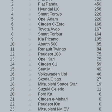
2
Fiat Panda
450
2
3
Hyundai i10
258
3
4
Smart Fortwo
226
6
5
Opel Adam
220
8
6
Citroën C-Zero
168
4
7
Toyota Aygo
167
5
8
Smart Forfour
164
7
9
Kia Picanto
105
9
10
Abarth 500
85
14
11
Renault Twingo
84
16
12
Peugeot 108
75
13
13
Opel Karl
75
10
14
Citroën C1
59
11
15
Seat Mii
49
12
16
Volkswagen Up!
46
15
17
Skoda Citigo
27
18
18
Mitsubishi Space Star
19
17
19
Suzuki Celerio
11
19
20
Ford Ka
6
20
21
Citroën e-Mehari
0
22
22
Peugeot iOn
0
21
23
Mitsubishi i-MIEV
0
23