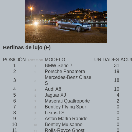
Berlinas de lujo (F)
POSICIÓN
MODELO
UNIDADES
ACU
ANTERIOR
1
BMW Serie 7
31
1
2
Porsche Panamera
19
2
Mercedes-Benz Clase
3
18
3
S
4
Audi A8
10
4
5
Jaguar XJ
4
5
6
Maserati Quattroporte
2
7
7
Bentley Flying Spur
0
8
8
Lexus LS
0
9
9
Aston Martin Rapide
0
6
10
Bentley Mulsanne
0
10
11
Rolls-Royce Ghost
0
11