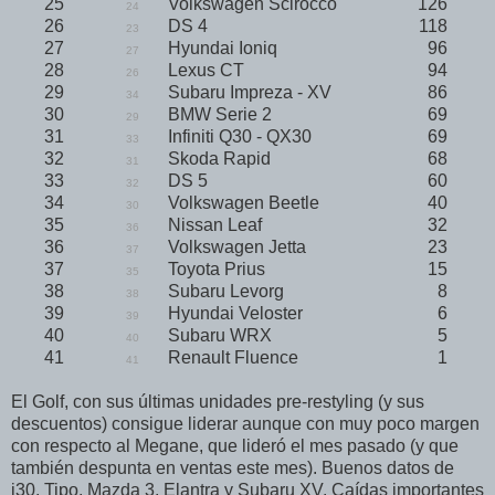
25
Volkswagen Scirocco
126
24
26
DS 4
118
23
27
Hyundai Ioniq
96
27
28
Lexus CT
94
26
29
Subaru Impreza - XV
86
34
30
BMW Serie 2
69
29
31
Infiniti Q30 - QX30
69
33
32
Skoda Rapid
68
31
33
DS 5
60
32
34
Volkswagen Beetle
40
30
35
Nissan Leaf
32
36
36
Volkswagen Jetta
23
37
37
Toyota Prius
15
35
38
Subaru Levorg
8
38
39
Hyundai Veloster
6
39
40
Subaru WRX
5
40
41
Renault Fluence
1
41
El Golf, con sus últimas unidades pre-restyling (y sus
descuentos) consigue liderar aunque con muy poco margen
con respecto al Megane, que lideró el mes pasado (y que
también despunta en ventas este mes). Buenos datos de
i30, Tipo, Mazda 3, Elantra y Subaru XV. Caídas importantes