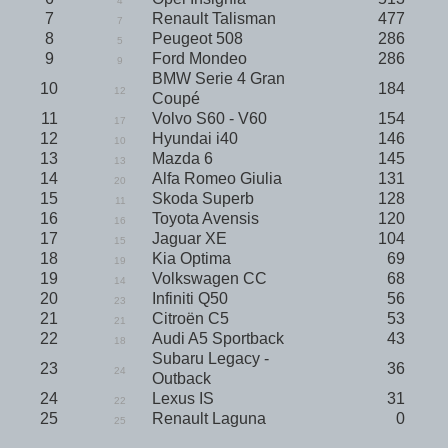
4
7
Renault Talisman
477
7
8
Peugeot 508
286
5
9
Ford Mondeo
286
9
BMW Serie 4 Gran
10
184
12
Coupé
11
Volvo S60 - V60
154
17
12
Hyundai i40
146
10
13
Mazda 6
145
13
14
Alfa Romeo Giulia
131
20
15
Skoda Superb
128
11
16
Toyota Avensis
120
16
17
Jaguar XE
104
15
18
Kia Optima
69
19
19
Volkswagen CC
68
14
20
Infiniti Q50
56
23
21
Citroën C5
53
21
22
Audi A5 Sportback
43
18
Subaru Legacy -
23
36
24
Outback
24
Lexus IS
31
22
25
Renault Laguna
0
25