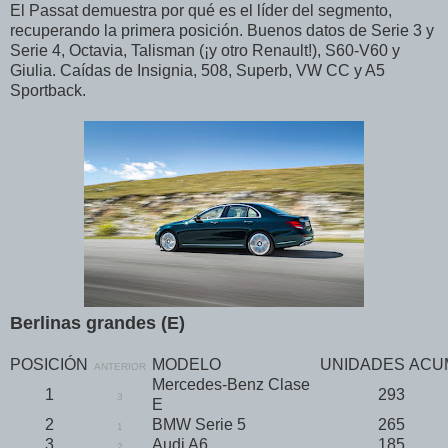
El Passat demuestra por qué es el líder del segmento,
recuperando la primera posición. Buenos datos de Serie 3 y
Serie 4, Octavia, Talisman (¡y otro Renault!), S60-V60 y
Giulia. Caídas de Insignia, 508, Superb, VW CC y A5
Sportback.
Berlinas grandes (E)
POSICIÓN
MODELO
UNIDADES
ACU
ANTERIOR
Mercedes-Benz Clase
1
293
3
E
2
BMW Serie 5
265
1
3
Audi A6
185
2