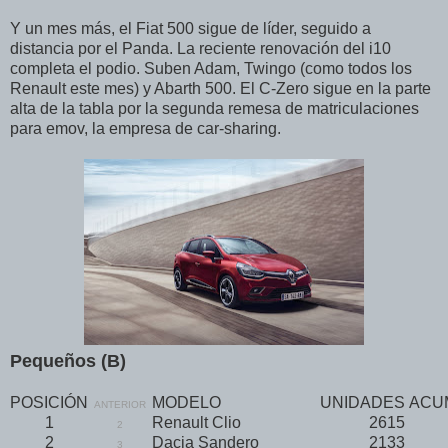
Y un mes más, el Fiat 500 sigue de líder, seguido a
distancia por el Panda. La reciente renovación del i10
completa el podio. Suben Adam, Twingo (como todos los
Renault este mes) y Abarth 500. El C-Zero sigue en la parte
alta de la tabla por la segunda remesa de matriculaciones
para emov, la empresa de car-sharing.
Pequeños (B)
POSICIÓN
MODELO
UNIDADES
ACU
ANTERIOR
1
Renault Clio
2615
2
2
Dacia Sandero
2133
3