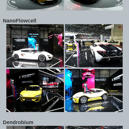
NanoFlowcell
Dendrobium