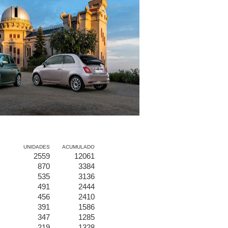
UNIDADES
ACUMULADO
2559
12061
870
3384
535
3136
491
2444
456
2410
391
1586
347
1285
219
1328