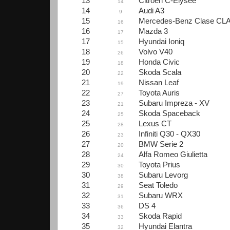
13
Citroën C-Elysée
14
14
Audi A3
9
15
Mercedes-Benz Clase CL
16
16
Mazda 3
17
17
Hyundai Ioniq
15
18
Volvo V40
26
19
Honda Civic
18
20
Skoda Scala
22
21
Nissan Leaf
19
22
Toyota Auris
27
23
Subaru Impreza - XV
21
24
Skoda Spaceback
25
25
Lexus CT
28
26
Infiniti Q30 - QX30
23
27
BMW Serie 2
20
28
Alfa Romeo Giulietta
24
29
Toyota Prius
30
30
Subaru Levorg
38
31
Seat Toledo
29
32
Subaru WRX
31
33
DS 4
36
34
Skoda Rapid
33
35
Hyundai Elantra
32