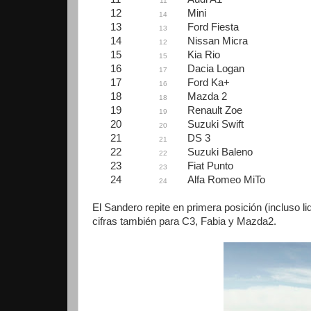
11
12
Mini
14
13
Ford Fiesta
13
14
Nissan Micra
12
15
Kia Rio
15
16
Dacia Logan
17
17
Ford Ka+
16
18
Mazda 2
18
19
Renault Zoe
19
20
Suzuki Swift
20
21
DS 3
21
22
Suzuki Baleno
22
23
Fiat Punto
23
24
Alfa Romeo MiTo
24
El Sandero repite en primera posición (incluso 
cifras también para C3, Fabia y Mazda2.