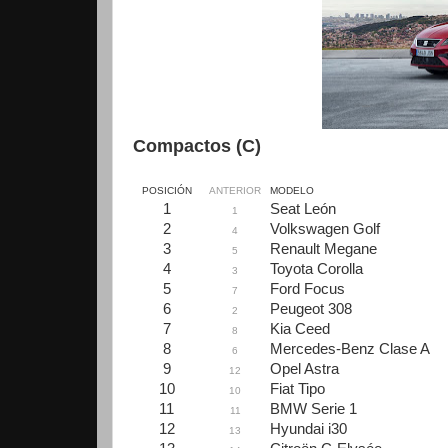
Compactos (C)
POSICIÓN
ANTERIOR
MODELO
1
Seat León
1
2
Volkswagen Golf
4
3
Renault Megane
5
4
Toyota Corolla
3
5
Ford Focus
7
6
Peugeot 308
2
7
Kia Ceed
8
8
Mercedes-Benz Clase A
6
9
Opel Astra
12
10
Fiat Tipo
10
11
BMW Serie 1
11
12
Hyundai i30
13