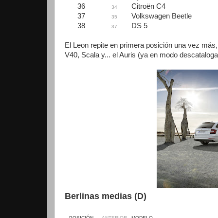
36
Citroën C4
34
37
Volkswagen Beetle
35
38
DS 5
37
El Leon repite en primera posición una vez má
V40, Scala y... el Auris (ya en modo descataloga
Berlinas medias (D)
POSICIÓN
ANTERIOR
MODELO