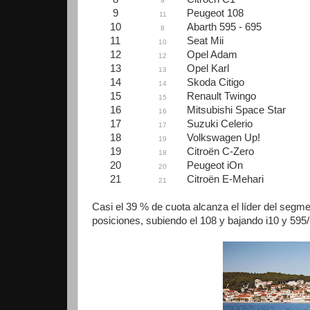
9
9
Peugeot 108
11
10
Abarth 595 - 695
8
11
Seat Mii
10
12
Opel Adam
12
13
Opel Karl
13
14
Skoda Citigo
14
15
Renault Twingo
15
16
Mitsubishi Space Star
16
17
Suzuki Celerio
17
18
Volkswagen Up!
19
19
Citroën C-Zero
18
20
Peugeot iOn
20
21
Citroën E-Mehari
21
Casi el 39 % de cuota alcanza el líder del segme
posiciones, subiendo el 108 y bajando i10 y 595