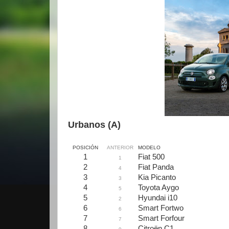
Urbanos (A)
POSICIÓN
ANTERIOR
MODELO
1
Fiat 500
1
2
Fiat Panda
4
3
Kia Picanto
3
4
Toyota Aygo
5
5
Hyundai i10
2
6
Smart Fortwo
6
7
Smart Forfour
7
8
Citroën C1