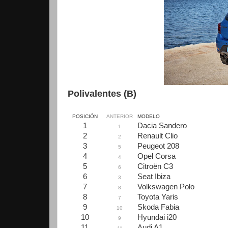
Polivalentes (B)
POSICIÓN
ANTERIOR
MODELO
1
Dacia Sandero
1
2
Renault Clio
2
3
Peugeot 208
5
4
Opel Corsa
4
5
Citroën C3
6
6
Seat Ibiza
3
7
Volkswagen Polo
8
8
Toyota Yaris
7
9
Skoda Fabia
10
10
Hyundai i20
9
11
Audi A1