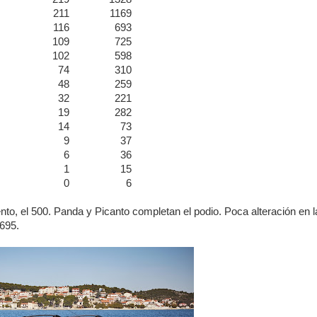
211
1169
116
693
109
725
102
598
74
310
48
259
32
221
19
282
14
73
9
37
6
36
1
15
0
6
nto, el 500. Panda y Picanto completan el podio. Poca alteración en l
/695.