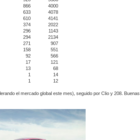
866
4000
633
4078
610
4141
374
2022
296
1143
294
2134
271
907
158
551
92
566
17
121
13
68
1
14
1
12
liderando el mercado global este mes), seguido por Clio y 208. Buenas