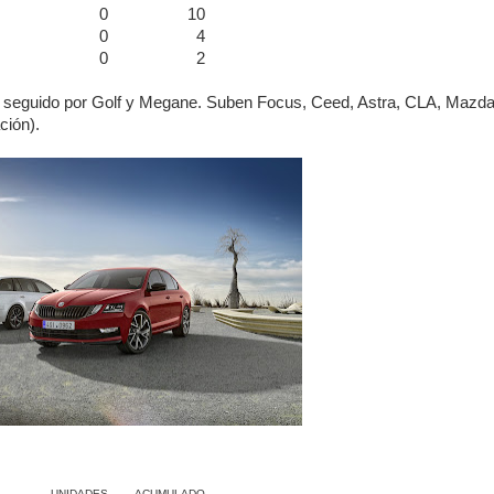
0
10
0
4
0
2
s, seguido por Golf y Megane. Suben Focus, Ceed, Astra, CLA, Mazda
ción).
UNIDADES
ACUMULADO