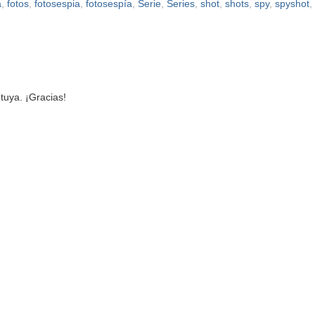
a
,
fotos
,
fotosespia
,
fotosespía
,
Serie
,
Series
,
shot
,
shots
,
spy
,
spyshot
,
tuya. ¡Gracias!