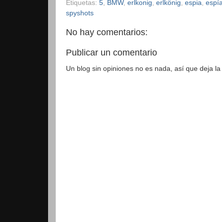
Etiquetas:
5
,
BMW
,
erlkonig
,
erlkönig
,
espia
,
espí
spyshots
No hay comentarios:
Publicar un comentario
Un blog sin opiniones no es nada, así que deja la 