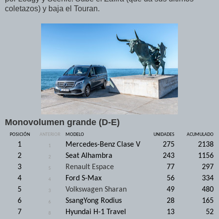
coletazos) y baja el Touran.
Monovolumen grande (D-E)
POSICIÓN
ANTERIOR
MODELO
UNIDADES
ACUMULADO
1
Mercedes-Benz Clase V
275
2138
1
2
Seat Alhambra
243
1156
2
3
Renault Espace
77
297
5
4
Ford S-Max
56
334
4
5
Volkswagen Sharan
49
480
3
6
SsangYong Rodius
28
165
6
7
Hyundai H-1 Travel
13
52
8