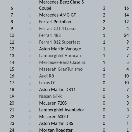
Mercedes-Benz Clase S
6
Coupé
3
16
10
7
Mercedes-AMG GT
2
14
6
8
Ferrari Portofino
2
12
16
9
Ferrari GTC4 Lusso
2
4
19
10
Ferrari 488
1
24
7
11
Ferrari 812 Superfast
1
9
9
12
Aston Martin Vantage
1
7
14
13
Lamborghini Huracán
1
7
17
14
Mercedes-Benz Clase SL
1
5
20
15
Maserati GranTurismo
1
4
15
16
Audi R8
0
10
8
17
Lexus LC
0
10
11
18
Aston Martin DB11
0
7
12
19
Nissan GT-R
0
6
13
20
McLaren 720S
0
3
18
21
Lamborghini Aventador
0
3
21
22
McLaren 600LT
0
2
22
23
Aston Martin DBS
0
1
23
24
Morgan Roadster
0
1
24