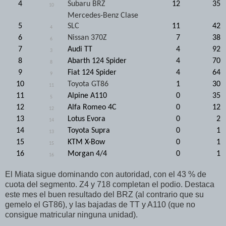
4
Subaru BRZ
12
35
10
Mercedes-Benz Clase
5
SLC
11
42
4
6
Nissan 370Z
7
38
6
7
Audi TT
4
92
3
8
Abarth 124 Spider
4
70
8
9
Fiat 124 Spider
4
64
9
10
Toyota GT86
1
30
11
11
Alpine A110
0
35
5
12
Alfa Romeo 4C
0
12
12
13
Lotus Evora
0
2
14
14
Toyota Supra
0
1
13
15
KTM X-Bow
0
1
15
16
Morgan 4/4
0
1
16
El Miata sigue dominando con autoridad, con el 43 % de
cuota del segmento. Z4 y 718 completan el podio. Destaca
este mes el buen resultado del BRZ (al contrario que su
gemelo el GT86), y las bajadas de TT y A110 (que no
consigue matricular ninguna unidad).