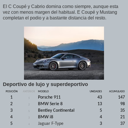
El C Coupé y Cabrio domina como siempre, aunque esta
vez con menos margen del habitual. E Coupé y Mustang
completan el podio y a bastante distancia del resto.
Deportivo de lujo y superdeportivo
POSICIÓN
ANTERIOR
MODELO
UNIDADES
ACUMULADO
1
Porsche 911
43
147
1
2
BMW Serie 8
13
98
2
3
Bentley Continental
5
35
5
4
BMW i8
4
21
3
5
Jaguar F-Type
3
37
4