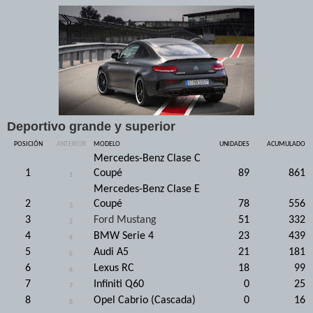
Deportivo grande y superior
POSICIÓN
ANTERIOR
MODELO
UNIDADES
ACUMULADO
Mercedes-Benz Clase C
1
Coupé
89
861
1
Mercedes-Benz Clase E
2
Coupé
78
556
3
3
Ford Mustang
51
332
2
4
BMW Serie 4
23
439
4
5
Audi A5
21
181
5
6
Lexus RC
18
99
6
7
Infiniti Q60
0
25
7
8
Opel Cabrio (Cascada)
0
16
8