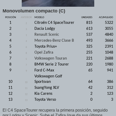
Monovolumen compacto (C)
POSICIÓN
ANTERIOR
MODELO
UNIDADES
ACUMULADO
1
Citroën C4 SpaceTourer
815
5322
2
2
Dacia Lodgy
613
3055
3
3
Renault Scenic
537
4840
1
4
Mercedes-Benz Clase B
493
3666
4
5
Toyota Prius+
325
2391
6
6
Opel Zafira
255
1048
8
7
Volkswagen Touran
221
2688
5
8
BMW Serie 2 Tourer
220
1980
7
9
Ford C-Max
65
941
9
Volkswagen Golf
10
Sportsvan
64
386
10
11
SsangYong XLV
42
312
11
12
Kia Carens
2
123
12
13
Toyota Verso
0
3
13
El C4 SpaceTourer recupera la primera posición, seguido
por Lodgy y Scenic. Sube el Zafira (que da sus últimos