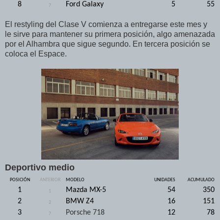
8
Ford Galaxy
5
55
7
El restyling del Clase V comienza a entregarse este mes y
le sirve para mantener su primera posición, algo amenazada
por el Alhambra que sigue segundo. En tercera posición se
coloca el Espace.
Deportivo medio
POSICIÓN
ANTERIOR
MODELO
UNIDADES
ACUMULADO
1
Mazda MX-5
54
350
1
2
BMW Z4
16
151
2
3
Porsche 718
12
78
7