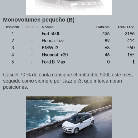
Monovolumen pequeño (B)
POSICIÓN
ANTERIOR
MODELO
UNIDADES
ACUMULADO
1
Fiat 500L
436
2196
1
2
Honda Jazz
89
414
3
3
BMW i3
68
550
2
4
Hyundai ix20
46
165
4
5
Ford B-Max
0
1
5
Casi el 70 % de cuota consigue el imbatible 500L este mes,
seguido como siempre por Jazz e i3, que intercambian
posiciones.