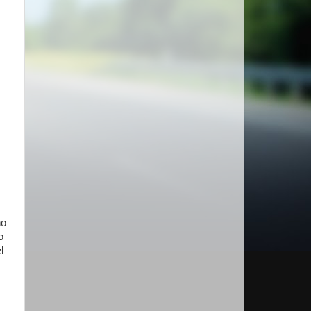
ño
o
l