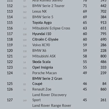
111
Alfa Romeo Stelvio
76
595
47
112
BMW Serie 2 Tourer
71
442
164
113
Lexus NX
69
702
162
114
BMW Serie 5
69
384
165
115
Toyota Aygo
65
913
7
116
Mitsubishi Eclipse Cross
63
651
112
117
Hyundai i10
60
795
108
118
Citroën C-Elysée
60
690
109
119
Volvo XC90
59
286
116
120
BMW X6
59
228
118
121
Mitsubishi ASX
58
800
107
122
Skoda Scala
55
486
54
123
Opel Insignia
55
333
115
124
Porsche Macan
49
239
56
BMW Serie 2 Gran
125
Coupé
46
84
83
126
Renault Zoe
45
860
92
Land Rover Discovery
127
Sport
45
261
149
Land Rover Range Rover