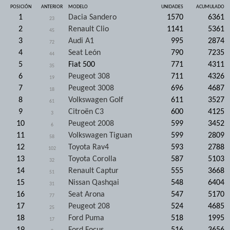
POSICIÓN
ANTERIOR
MODELO
UNIDADES
ACUMULADO
1
Dacia Sandero
1570
6361
23
2
Renault Clio
1141
5361
45
3
Audi A1
995
2874
72
4
Seat León
790
7235
44
5
Fiat 500
771
4311
35
6
Peugeot 308
711
4326
19
7
Peugeot 3008
696
4687
18
8
Volkswagen Golf
611
3527
61
9
Citroën C3
600
4125
3
10
Peugeot 2008
599
3452
6
11
Volkswagen Tiguan
599
2809
58
12
Toyota Rav4
593
2788
102
13
Toyota Corolla
587
5103
32
14
Renault Captur
555
3668
51
15
Nissan Qashqai
548
6404
31
16
Seat Arona
547
5170
77
17
Peugeot 208
524
4685
25
18
Ford Puma
518
1995
17
19
Ford Focus
516
3656