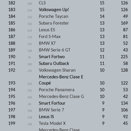
182
CLS
15
126
100
183
Volkswagen Up!
15
126
214
184
Porsche Taycan
14
49
122
185
Subaru Forester
13
169
152
186
Lexus ES
13
87
219
187
Ford S-Max
13
81
179
188
BMW X7
13
52
121
189
BMW Serie 6 GT
12
43
138
190
Smart Fortwo
11
225
95
191
Subaru Outback
11
58
182
192
Volkswagen Sharan
10
128
175
Mercedes-Benz Clase E
193
Coupé
10
122
212
194
Porsche Panamera
10
53
232
195
Mercedes-Benz Clase G
10
42
236
196
Smart Forfour
9
134
26
197
BMW Serie 7
9
106
156
198
Lexus IS
9
92
218
199
Tesla Model X
9
45
136
Mercedes-Benz Clase