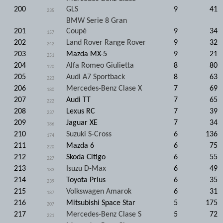
200
GLS
9
41
235
BMW Serie 8 Gran
201
Coupé
9
34
157
202
Land Rover Range Rover
9
32
242
203
Mazda MX-5
9
21
251
204
Alfa Romeo Giulietta
8
80
120
205
Audi A7 Sportback
8
63
223
206
Mercedes-Benz Clase X
7
69
180
207
Audi TT
7
65
222
208
Lexus RC
7
39
237
209
Jaguar XE
7
34
186
210
Suzuki S-Cross
6
136
174
211
Mazda 6
6
75
220
212
Skoda Citigo
6
55
227
213
Isuzu D-Max
6
49
183
214
Toyota Prius
6
35
239
215
Volkswagen Amarok
6
31
187
216
Mitsubishi Space Star
5
175
207
217
Mercedes-Benz Clase S
5
72
221