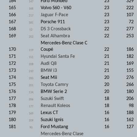
164
Ford Mondeo
23
329
147
165
Volvo S60 - V60
23
222
168
166
Jaguar F-Pace
23
107
217
167
Porsche 911
23
72
181
168
DS 3 Crossback
22
277
52
169
Seat Alhambra
22
253
202
Mercedes-Benz Clase C
170
Coupé
22
186
119
171
Hyundai Santa Fe
21
182
151
172
Audi Q8
21
169
208
173
BMW i3
21
155
210
174
Seat Mii
20
276
200
175
Toyota Camry
20
266
201
176
BMW Serie 2
20
180
134
177
Suzuki Swift
18
206
206
178
Renault Koleos
18
98
177
179
Lexus CT
16
188
169
180
Suzuki Ignis
16
162
209
181
Ford Mustang
16
127
90
Mercedes-Benz Clase