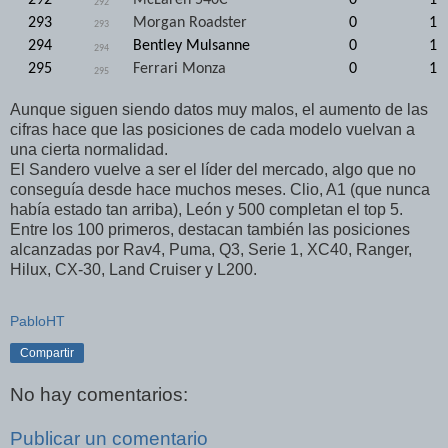
292
293
Morgan Roadster
0
1
293
294
Bentley Mulsanne
0
1
294
295
Ferrari Monza
0
1
295
Aunque siguen siendo datos muy malos, el aumento de las
cifras hace que las posiciones de cada modelo vuelvan a
una cierta normalidad.
El Sandero vuelve a ser el líder del mercado, algo que no
conseguía desde hace muchos meses. Clio, A1 (que nunca
había estado tan arriba), León y 500 completan el top 5.
Entre los 100 primeros, destacan también las posiciones
alcanzadas por Rav4, Puma, Q3, Serie 1, XC40, Ranger,
Hilux, CX-30, Land Cruiser y L200.
PabloHT
Compartir
No hay comentarios:
Publicar un comentario