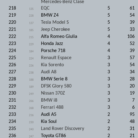
Mercedes-Benz Clase
218
EQC
5
61
135
219
BMW Z4
5
54
228
220
Tesla Model S
5
39
137
221
Jeep Cherokee
5
33
185
222
Alfa Romeo Giulia
4
106
215
223
Honda Jazz
4
52
229
224
Porsche 718
4
39
184
225
Renault Espace
3
57
224
226
Kia Sorento
3
54
226
227
Audi A8
3
34
238
228
BMW Serie 8
3
28
188
229
DFSK Glory 580
3
20
189
230
Nissan 370Z
3
19
249
231
BMW i8
3
7
266
232
Ferrari 488
3
6
268
233
Audi A5
2
95
216
234
Kia Soul
2
48
230
235
Land Rover Discovery
2
31
240
236
Toyota GT86
2
21
247