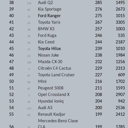
38
Audi Q2
285
1495
124
39
Kia Sportage
276
2673
85
40
Ford Ranger
275
1015
16
41
Toyota Yaris
267
3305
20
42
BMW X3
257
1003
38
43
Ford Kuga
246
535
30
44
Kia Ceed
244
2187
96
45
Toyota Hilux
239
1010
21
46
Nissan Juke
238
1984
63
47
Mazda CX-30
232
1256
126
48
Citroën C4 Cactus
229
2313
4
49
Toyota Land Cruiser
227
609
81
50
Mini
216
1702
68
51
Peugeot 5008
211
1593
87
52
Opel Crossland X
208
2907
1
53
Hyundai Ioniq
204
942
39
54
Audi A3
200
2536
123
55
Renault Kadjar
199
2412
86
Mercedes-Benz Clase
56
CLA
199
1785
73