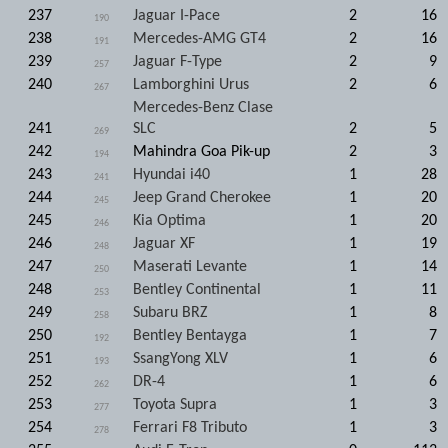
237
Jaguar I-Pace
2
16
190
238
Mercedes-AMG GT4
2
16
191
239
Jaguar F-Type
2
9
257
240
Lamborghini Urus
2
6
267
Mercedes-Benz Clase
241
SLC
2
5
269
242
Mahindra Goa Pik-up
2
3
194
243
Hyundai i40
1
28
241
244
Jeep Grand Cherokee
1
20
245
245
Kia Optima
1
20
246
246
Jaguar XF
1
19
248
247
Maserati Levante
1
14
250
248
Bentley Continental
1
11
253
249
Subaru BRZ
1
8
258
250
Bentley Bentayga
1
7
192
251
SsangYong XLV
1
6
193
252
DR-4
1
6
262
253
Toyota Supra
1
3
277
254
Ferrari F8 Tributo
1
3
278