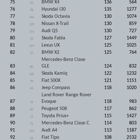
75
BMW X4
136
564
55
76
Hyundai i30
135
1277
78
77
Skoda Octavia
130
1074
142
78
Nissan X-Trail
130
859
129
79
Audi Q5
130
727
111
80
Skoda Fabia
127
1449
12
81
Lexus UX
125
1025
127
82
BMW X2
125
764
27
Mercedes-Benz Clase
83
GLE
124
832
80
84
Skoda Kamiq
122
1232
125
85
Fiat 500X
121
1151
70
86
Jeep Compass
118
1020
49
Land Rover Range Rover
87
Evoque
118
983
15
88
Peugeot 508
117
862
65
89
Toyota Prius+
115
1427
11
90
Mercedes-Benz Clase C
114
803
75
91
Audi A4
113
1187
141
92
Fiat Tipo
108
2532
24