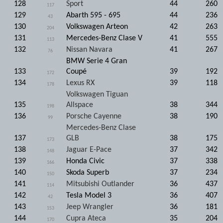
128
Sport
44
260
117
129
Abarth 595 - 695
44
236
43
130
Volkswagen Arteon
42
263
204
131
Mercedes-Benz Clase V
41
555
113
132
Nissan Navara
41
267
76
BMW Serie 4 Gran
133
Coupé
39
192
172
134
Lexus RX
39
118
178
Volkswagen Tiguan
135
Allspace
38
344
198
136
Porsche Cayenne
38
190
99
Mercedes-Benz Clase
137
GLB
38
175
173
138
Jaguar E-Pace
37
342
148
139
Honda Civic
37
338
166
140
Skoda Superb
37
234
150
141
Mitsubishi Outlander
36
437
114
142
Tesla Model 3
36
407
42
143
Jeep Wrangler
36
181
153
144
Cupra Ateca
35
204
170