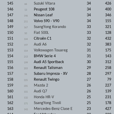
145
Suzuki Vitara
34
426
66
146
Peugeot 108
34
400
13
147
Nissan Leaf
34
346
146
148
Volvo S90 - V90
34
155
211
149
SsangYong Korando
33
321
167
150
Fiat 500L
33
128
50
151
Citroën C1
32
432
144
152
Audi A6
32
383
197
153
Volkswagen Touareg
31
175
154
154
BMW Serie 4
31
143
213
155
Audi A5 Sportback
30
312
199
156
Renault Talisman
29
258
203
157
Subaru Impreza - XV
28
297
94
158
Renault Twingo
27
79
225
159
Mazda 2
26
227
205
160
Audi Q7
26
139
155
161
Honda HR-V
25
231
132
162
SsangYong Tivoli
25
178
171
163
Mercedes-Benz Clase E
23
427
143