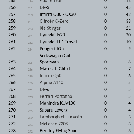
255
Audi E-Tron
0
113
176
256
DR-3
0
45
231
257
Infiniti Q30 - QX30
0
42
233
258
Citroën C-Zero
0
38
234
259
Kia Stinger
0
21
243
260
Hyundai ix20
0
20
244
261
Hyundai H-1 Travel
0
10
252
262
Peugeot iOn
0
9
254
Volkswagen Golf
263
Sportsvan
0
8
255
264
Maserati Ghibli
0
7
256
265
Infiniti Q50
0
6
259
266
Alpine A110
0
5
260
267
DR-6
0
5
261
268
Ferrari Portofino
0
5
263
269
Mahindra KUV100
0
4
264
270
Subaru Levorg
0
4
265
271
Lamborghini Huracán
0
3
270
272
McLaren 720S
0
3
271
273
Bentley Flying Spur
0
3
272