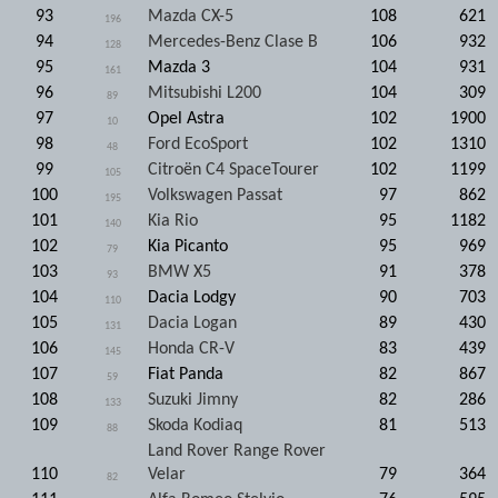
93
Mazda CX-5
108
621
196
94
Mercedes-Benz Clase B
106
932
128
95
Mazda 3
104
931
161
96
Mitsubishi L200
104
309
89
97
Opel Astra
102
1900
10
98
Ford EcoSport
102
1310
48
99
Citroën C4 SpaceTourer
102
1199
105
100
Volkswagen Passat
97
862
195
101
Kia Rio
95
1182
140
102
Kia Picanto
95
969
79
103
BMW X5
91
378
93
104
Dacia Lodgy
90
703
110
105
Dacia Logan
89
430
131
106
Honda CR-V
83
439
145
107
Fiat Panda
82
867
59
108
Suzuki Jimny
82
286
133
109
Skoda Kodiaq
81
513
88
Land Rover Range Rover
110
Velar
79
364
82