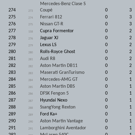
Mercedes-Benz Clase S
274
Coupé
0
3
273
275
Ferrari 812
0
3
274
276
Nissan GT-R
0
3
275
277
Cupra Formentor
0
2
158
278
Jaguar XJ
0
2
276
279
Lexus LS
0
2
279
280
Rolls-Royce Ghost
0
2
280
281
Audi R8
0
2
281
282
Aston Martin DB11
0
2
282
283
Maserati GranTurismo
0
2
283
284
Mercedes-AMG GT
0
1
284
285
Aston Martin DBS
0
1
285
286
DFSK Fengon 5
0
1
286
287
Hyundai Nexo
0
1
287
288
SsangYong Rexton
0
1
288
289
Ford Ka+
0
1
289
290
Aston Martin Vantage
0
1
290
291
Lamborghini Aventador
0
1
291
292
McLaren 540C
0
1