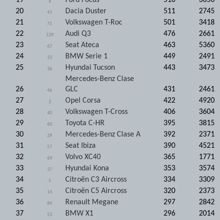
8
20
Dacia Duster
511
2745
41
21
Volkswagen T-Roc
501
3418
71
22
Audi Q3
476
2661
139
23
Seat Ateca
463
5360
67
24
BMW Serie 1
449
2491
33
25
Hyundai Tucson
443
3473
36
Mercedes-Benz Clase
26
GLC
431
2461
46
27
Opel Corsa
422
4920
2
28
Volkswagen T-Cross
406
3604
40
29
Toyota C-HR
395
3815
60
30
Mercedes-Benz Clase A
392
2371
29
31
Seat Ibiza
390
4521
57
32
Volvo XC40
365
1771
69
33
Hyundai Kona
353
3574
37
34
Citroën C3 Aircross
334
3309
5
35
Citroën C5 Aircross
320
2373
14
36
Renault Megane
297
2842
84
37
BMW X1
296
2014
53