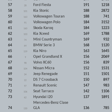
57
Ford Fiesta
191
1218
28
58
Kia Stonic
188
2872
101
59
Volkswagen Touran
188
741
163
60
Volkswagen Polo
184
3152
91
61
Skoda Karoq
184
1223
160
62
Kia Xceed
169
1788
103
63
Mini Countryman
169
932
74
64
BMW Serie 3
168
1120
64
65
Kia Niro
163
1645
159
66
Opel Grandland X
156
2069
9
67
Volvo XC60
156
839
98
68
Nissan Micra
152
1531
104
69
Jeep Renegade
151
1501
34
70
DS 7 Crossback
150
897
22
71
Renault Scenic
147
983
97
72
Seat Tarraco
142
1106
106
73
Hyundai i20
137
1891
62
Mercedes-Benz Clase
74
GLA
136
785
130