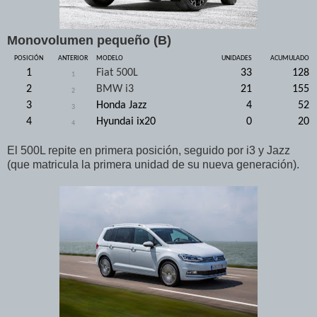
Monovolumen pequeño (B)
POSICIÓN
ANTERIOR
MODELO
UNIDADES
ACUMULADO
1
Fiat 500L
33
128
1
2
BMW i3
21
155
2
3
Honda Jazz
4
52
3
4
Hyundai ix20
0
20
4
El 500L repite en primera posición, seguido por i3 y Jazz
(que matricula la primera unidad de su nueva generación).