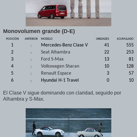
Monovolumen grande (D-E)
POSICIÓN
ANTERIOR
MODELO
UNIDADES
ACUMULADO
1
Mercedes-Benz Clase V
41
555
1
2
Seat Alhambra
22
253
4
3
Ford S-Max
13
81
3
4
Volkswagen Sharan
10
128
2
5
Renault Espace
3
57
5
6
Hyundai H-1 Travel
0
10
6
El Clase V sigue dominando con claridad, seguido por
Alhambra y S-Max.