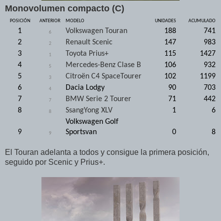
Monovolumen compacto (C)
POSICIÓN
ANTERIOR
MODELO
UNIDADES
ACUMULADO
1
Volkswagen Touran
188
741
6
2
Renault Scenic
147
983
2
3
Toyota Prius+
115
1427
1
4
Mercedes-Benz Clase B
106
932
5
5
Citroën C4 SpaceTourer
102
1199
3
6
Dacia Lodgy
90
703
4
7
BMW Serie 2 Tourer
71
442
7
8
SsangYong XLV
1
6
8
Volkswagen Golf
9
Sportsvan
0
8
9
El Touran adelanta a todos y consigue la primera posición,
seguido por Scenic y Prius+.