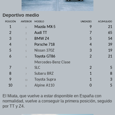
Deportivo medio
POSICIÓN
ANTERIOR
MODELO
UNIDADES
ACUMULADO
1
Mazda MX-5
9
21
6
2
Audi TT
7
65
2
3
BMW Z4
5
54
3
4
Porsche 718
4
39
1
5
Nissan 370Z
3
19
5
6
Toyota GT86
2
21
4
Mercedes-Benz Clase
7
SLC
2
5
9
8
Subaru BRZ
1
8
7
9
Toyota Supra
1
3
10
10
Alpine A110
0
5
8
El Miata, que vuelve a estar disponible en España con
normalidad, vuelve a conseguir la primera posición, seguido
por TT y Z4.