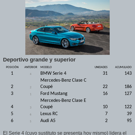
Deportivo grande y superior
POSICIÓN
ANTERIOR
MODELO
UNIDADES
ACUMULADO
1
BMW Serie 4
31
143
4
Mercedes-Benz Clase C
2
Coupé
22
186
2
3
Ford Mustang
16
127
1
Mercedes-Benz Clase E
4
Coupé
10
122
3
5
Lexus RC
7
39
6
6
Audi A5
2
95
5
El Serie 4 (cuyo sustituto se presenta hoy mismo) lidera el