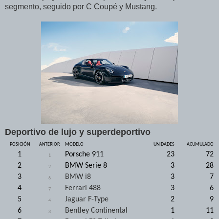
segmento, seguido por C Coupé y Mustang.
Deportivo de lujo y superdeportivo
POSICIÓN
ANTERIOR
MODELO
UNIDADES
ACUMULADO
1
Porsche 911
23
72
1
2
BMW Serie 8
3
28
2
3
BMW i8
3
7
6
4
Ferrari 488
3
6
7
5
Jaguar F-Type
2
9
4
6
Bentley Continental
1
11
3