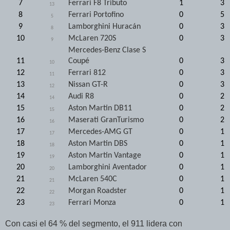
7
Ferrari F8 Tributo
1
3
13
8
Ferrari Portofino
0
5
5
9
Lamborghini Huracán
0
3
8
10
McLaren 720S
0
3
9
Mercedes-Benz Clase S
11
Coupé
0
3
10
12
Ferrari 812
0
3
11
13
Nissan GT-R
0
3
12
14
Audi R8
0
2
14
15
Aston Martin DB11
0
2
15
16
Maserati GranTurismo
0
2
16
17
Mercedes-AMG GT
0
1
17
18
Aston Martin DBS
0
1
18
19
Aston Martin Vantage
0
1
19
20
Lamborghini Aventador
0
1
20
21
McLaren 540C
0
1
21
22
Morgan Roadster
0
1
22
23
Ferrari Monza
0
1
23
Con casi el 64 % del segmento, el 911 lidera con