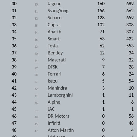
30
Jaguar
160
689
30
31
SsangYong
156
662
31
32
Subaru
123
659
32
33
Cupra
102
308
35
34
Abarth
71
307
34
35
Smart
63
422
36
36
Tesla
62
553
33
37
Bentley
12
34
40
38
Maserati
9
32
44
39
DFSK
7
28
39
40
Ferrari
6
24
38
41
Isuzu
5
54
37
42
Mahindra
3
10
42
43
Lamborghini
1
11
41
44
Alpine
1
6
46
45
JAC
1
1
---
46
DR Motors
0
56
43
47
Infiniti
0
48
45
48
Aston Martin
0
4
47