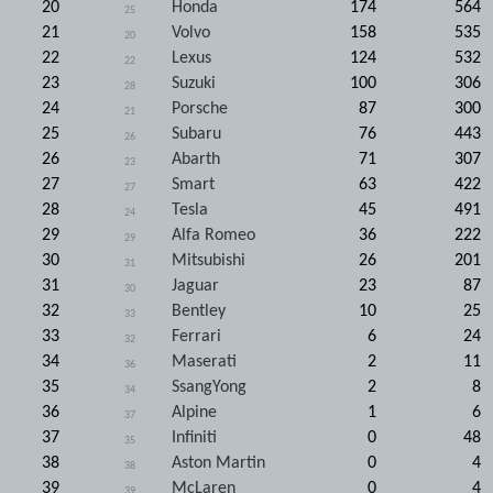
20
Honda
174
564
25
21
Volvo
158
535
20
22
Lexus
124
532
22
23
Suzuki
100
306
28
24
Porsche
87
300
21
25
Subaru
76
443
26
26
Abarth
71
307
23
27
Smart
63
422
27
28
Tesla
45
491
24
29
Alfa Romeo
36
222
29
30
Mitsubishi
26
201
31
31
Jaguar
23
87
30
32
Bentley
10
25
33
33
Ferrari
6
24
32
34
Maserati
2
11
36
35
SsangYong
2
8
34
36
Alpine
1
6
37
37
Infiniti
0
48
35
38
Aston Martin
0
4
38
39
McLaren
0
4
39