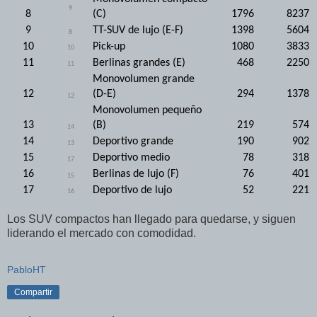
9
8
(C)
1796
8237
9
TT-SUV de lujo (E-F)
1398
5604
8
10
Pick-up
1080
3833
10
11
Berlinas grandes (E)
468
2250
11
Monovolumen grande
12
(D-E)
294
1378
12
Monovolumen pequeño
13
(B)
219
574
14
14
Deportivo grande
190
902
13
15
Deportivo medio
78
318
17
16
Berlinas de lujo (F)
76
401
15
17
Deportivo de lujo
52
221
16
Los SUV compactos han llegado para quedarse, y siguen
liderando el mercado con comodidad.
PabloHT
Compartir