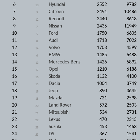
6
Hyundai
2552
9782
10
7
Citroën
2491
10486
9
8
Renault
2440
8618
12
9
Nissan
2435
11949
7
10
Ford
1750
6605
5
11
Audi
1718
7022
8
12
Volvo
1703
4599
14
13
BMW
1485
6488
6
14
Mercedes-Benz
1426
5892
13
15
Opel
1210
6186
17
16
Skoda
1132
4100
16
17
Dacia
1004
3749
15
18
Jeep
890
3645
19
19
Mazda
721
2598
18
20
Land Rover
572
2503
20
21
Mitsubishi
534
2731
21
22
Lexus
470
2315
22
23
Suzuki
453
1463
25
24
DS
367
1541
23