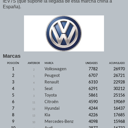
iEV7S (que supone la llegada de esta marcha china a
España).
Marcas
POSICIÓN
ANTERIOR
MARCA
UNIDADES
ACUMULADO
1
Volkswagen
7782
26970
2
2
Peugeot
6707
26721
1
3
Renault
6310
22928
4
4
Seat
6291
30212
5
5
Toyota
5861
25156
3
6
Citroën
4590
19069
11
7
Hyundai
4244
16437
12
8
Kia
4226
17685
13
9
Mercedes-Benz
4098
15968
10