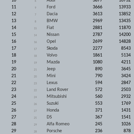
10
Audi
3877
16732
6
11
Ford
3666
13933
9
12
Dacia
3613
13852
7
13
BMW
2969
13435
8
14
Fiat
2881
11870
15
15
Nissan
2787
14200
14
16
Opel
2699
14828
16
17
Skoda
2277
8543
17
18
Volvo
1861
5134
18
19
Mazda
1080
4211
19
20
Jeep
890
3645
21
21
Mini
790
3424
20
22
Lexus
594
2847
23
23
Land Rover
572
2503
22
24
Mitsubishi
560
2932
24
25
Suzuki
553
1769
26
26
Honda
371
1431
27
27
DS
367
1541
25
28
Alfa Romeo
245
1026
29
29
Porsche
236
878
28