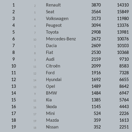
1
Renault
3870
14310
2
2
Seat
3564
15849
5
3
Volkswagen
3173
11980
6
4
Peugeot
3094
13376
4
5
Toyota
2908
13981
7
6
Mercedes-Benz
2672
10076
10
7
Dacia
2609
10103
1
8
Fiat
2530
10368
8
9
Audi
2159
9710
3
10
Citroën
2099
8583
11
11
Ford
1916
7328
12
12
Hyundai
1692
6655
14
13
Opel
1489
8642
13
14
BMW
1484
6947
9
15
Kia
1385
5764
15
16
Skoda
1145
4443
16
17
Mini
524
2226
17
18
Mazda
359
1613
19
19
Nissan
352
2251
18