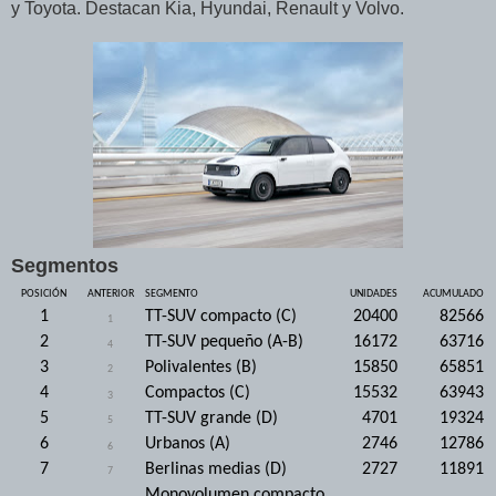
y Toyota. Destacan Kia, Hyundai, Renault y Volvo.
Segmentos
POSICIÓN
ANTERIOR
SEGMENTO
UNIDADES
ACUMULADO
1
TT-SUV compacto (C)
20400
82566
1
2
TT-SUV pequeño (A-B)
16172
63716
4
3
Polivalentes (B)
15850
65851
2
4
Compactos (C)
15532
63943
3
5
TT-SUV grande (D)
4701
19324
5
6
Urbanos (A)
2746
12786
6
7
Berlinas medias (D)
2727
11891
7
Monovolumen compacto