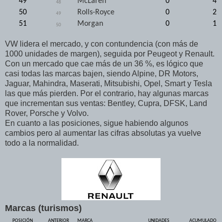
49
McLaren
0
4
48
50
Rolls-Royce
0
2
49
51
Morgan
0
1
50
VW lidera el mercado, y con contundencia (con más de
1000 unidades de margen), seguida por Peugeot y Renault.
Con un mercado que cae más de un 36 %, es lógico que
casi todas las marcas bajen, siendo Alpine, DR Motors,
Jaguar, Mahindra, Maserati, Mitsubishi, Opel, Smart y Tesla
las que más pierden. Por el contrario, hay algunas marcas
que incrementan sus ventas: Bentley, Cupra, DFSK, Land
Rover, Porsche y Volvo.
En cuanto a las posiciones, sigue habiendo algunos
cambios pero al aumentar las cifras absolutas ya vuelve
todo a la normalidad.
Marcas (turismos)
POSICIÓN
ANTERIOR
MARCA
UNIDADES
ACUMULADO