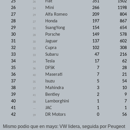
25
Fiat
351
1502
26
26
Mini
266
1198
24
27
Alfa Romeo
209
804
29
28
Honda
197
867
27
29
SsangYong
154
654
31
30
Porsche
149
578
28
31
Jaguar
137
602
30
32
Cupra
102
308
32
33
Subaru
47
216
33
34
Tesla
17
62
34
35
DFSK
7
28
36
36
Maserati
7
21
40
37
Isuzu
5
54
35
38
Mahindra
3
10
37
39
Bentley
2
9
41
40
Lamborghini
1
7
38
41
JAC
1
1
---
42
DR Motors
0
56
39
Mismo podio que en mayo: VW lidera, seguida por Peugeot