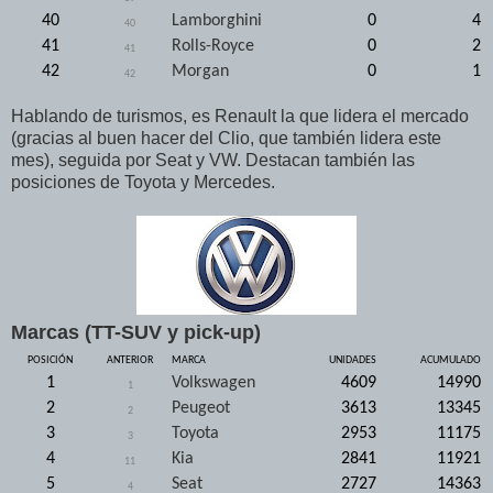
40
Lamborghini
0
4
40
41
Rolls-Royce
0
2
41
42
Morgan
0
1
42
Hablando de turismos, es Renault la que lidera el mercado
(gracias al buen hacer del Clio, que también lidera este
mes), seguida por Seat y VW. Destacan también las
posiciones de Toyota y Mercedes.
Marcas (TT-SUV y pick-up)
POSICIÓN
ANTERIOR
MARCA
UNIDADES
ACUMULADO
1
Volkswagen
4609
14990
1
2
Peugeot
3613
13345
2
3
Toyota
2953
11175
3
4
Kia
2841
11921
11
5
Seat
2727
14363
4