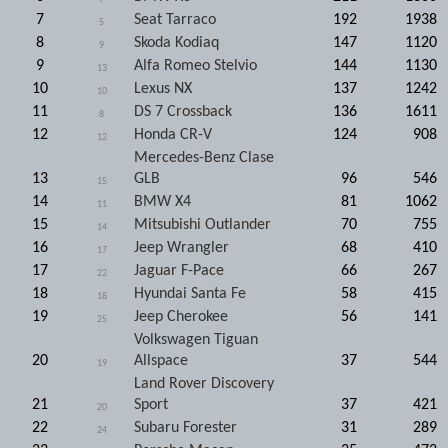
7
Seat Tarraco
192
1938
5
8
Skoda Kodiaq
147
1120
9
9
Alfa Romeo Stelvio
144
1130
13
10
Lexus NX
137
1242
10
11
DS 7 Crossback
136
1611
8
12
Honda CR-V
124
908
12
Mercedes-Benz Clase
13
GLB
96
546
15
14
BMW X4
81
1062
11
15
Mitsubishi Outlander
70
755
14
16
Jeep Wrangler
68
410
17
17
Jaguar F-Pace
66
267
22
18
Hyundai Santa Fe
58
415
18
19
Jeep Cherokee
56
141
25
Volkswagen Tiguan
20
Allspace
37
544
19
Land Rover Discovery
21
Sport
37
421
20
22
Subaru Forester
31
289
24