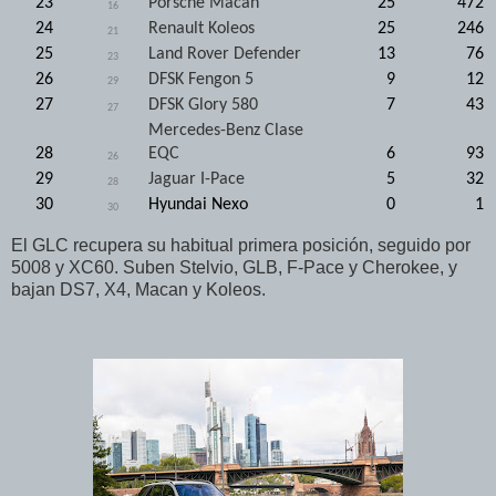
23
Porsche Macan
25
472
16
24
Renault Koleos
25
246
21
25
Land Rover Defender
13
76
23
26
DFSK Fengon 5
9
12
29
27
DFSK Glory 580
7
43
27
Mercedes-Benz Clase
28
EQC
6
93
26
29
Jaguar I-Pace
5
32
28
30
Hyundai Nexo
0
1
30
El GLC recupera su habitual primera posición, seguido por
5008 y XC60. Suben Stelvio, GLB, F-Pace y Cherokee, y
bajan DS7, X4, Macan y Koleos.