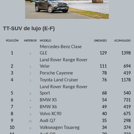
TT-SUV de lujo (E-F)
POSICIÓN
ANTERIOR
MODELO
UNIDADES
ACUMULADO
Mercedes-Benz Clase
1
GLE
129
1398
2
Land Rover Range Rover
2
Velar
111
694
5
3
Porsche Cayenne
78
419
7
4
Toyota Land Cruiser
76
1178
1
Land Rover Range Rover
5
Sport
68
540
8
6
BMW X5
54
731
4
7
BMW X6
49
419
9
8
Volvo XC90
40
675
3
9
Audi Q7
35
298
10
10
Volkswagen Touareg
34
374
6