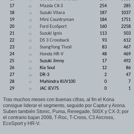
17
Mazda CX-3
254
285
25
18
Suzuki Vitara
187
1037
19
19
Mini Countryman
184
1751
18
20
Ford EcoSport
160
2258
17
21
Suzuki Ignis
113
503
21
22
DS 3 Crossback
93
612
22
23
SsangYong Tivoli
83
467
23
24
Honda HR-V
48
469
20
25
Suzuki Jimny
17
492
24
26
Kia Soul
12
86
26
27
DR-3
2
47
28
28
Mahindra KUV100
0
7
27
29
JAC iEV7S
0
1
29
Tras muchos meses con buenas cifras, al fin el Kona
consigue liderar el segmento, seguido por Captur y Arona.
Suben también Stonic, Puma, Renegade, 500X y CX-3; por
el contrario bajan 2008, T-Roc, T-Cross, C3 Aircross,
EcoSport y HR-V.