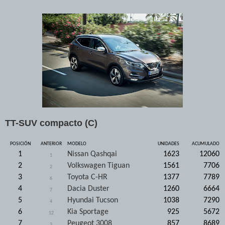
TT-SUV compacto (C)
POSICIÓN
ANTERIOR
MODELO
UNIDADES
ACUMULADO
1
Nissan Qashqai
1623
12060
1
2
Volkswagen Tiguan
1561
7706
2
3
Toyota C-HR
1377
7789
6
4
Dacia Duster
1260
6664
7
5
Hyundai Tucson
1038
7290
4
6
Kia Sportage
925
5672
12
7
Peugeot 3008
857
8689
3