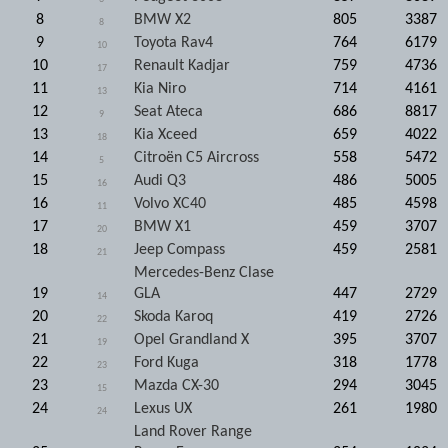
8
BMW X2
805
3387
8
9
Toyota Rav4
764
6179
10
10
Renault Kadjar
759
4736
17
11
Kia Niro
714
4161
13
12
Seat Ateca
686
8817
9
13
Kia Xceed
659
4022
18
14
Citroën C5 Aircross
558
5472
5
15
Audi Q3
486
5005
16
16
Volvo XC40
485
4598
11
17
BMW X1
459
3707
20
18
Jeep Compass
459
2581
21
Mercedes-Benz Clase
19
GLA
447
2729
14
20
Skoda Karoq
419
2726
22
21
Opel Grandland X
395
3707
19
22
Ford Kuga
318
1778
23
23
Mazda CX-30
294
3045
15
24
Lexus UX
261
1980
24
Land Rover Range