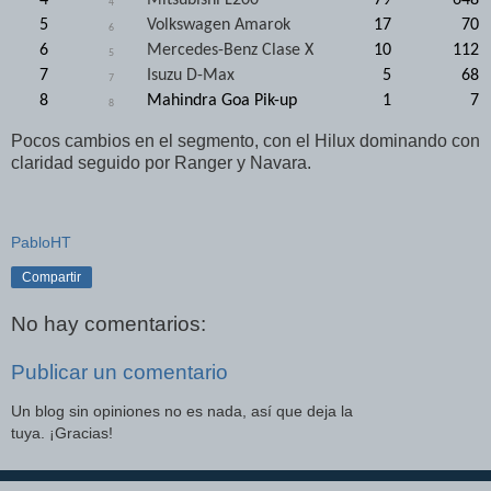
4
5
Volkswagen Amarok
17
70
6
6
Mercedes-Benz Clase X
10
112
5
7
Isuzu D-Max
5
68
7
8
Mahindra Goa Pik-up
1
7
8
Pocos cambios en el segmento, con el Hilux dominando con
claridad seguido por Ranger y Navara.
PabloHT
Compartir
No hay comentarios:
Publicar un comentario
Un blog sin opiniones no es nada, así que deja la
tuya. ¡Gracias!