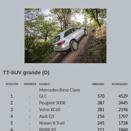
TT-SUV grande (D)
POSICIÓN
ANTERIOR
MODELO
UNIDADES
ACUMULADO
Mercedes-Benz Clase
1
GLC
570
4529
2
2
Peugeot 5008
387
3445
1
3
Volvo XC60
281
2196
3
4
Audi Q5
256
1707
4
5
Nissan X-Trail
245
1728
6
6
BMW X3
211
1860
7