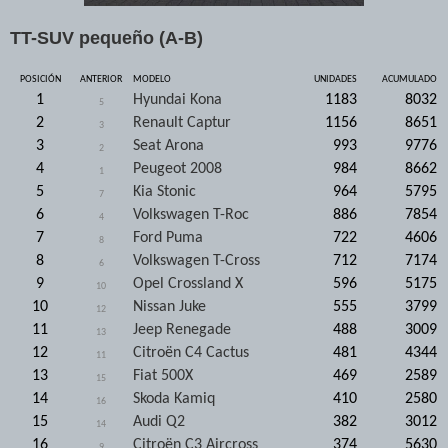
TT-SUV pequeño (A-B)
POSICIÓN
ANTERIOR
MODELO
UNIDADES
ACUMULADO
1
Hyundai Kona
1183
8032
5
2
Renault Captur
1156
8651
3
3
Seat Arona
993
9776
2
4
Peugeot 2008
984
8662
1
5
Kia Stonic
964
5795
7
6
Volkswagen T-Roc
886
7854
4
7
Ford Puma
722
4606
8
8
Volkswagen T-Cross
712
7174
6
9
Opel Crossland X
596
5175
10
10
Nissan Juke
555
3799
12
11
Jeep Renegade
488
3009
13
12
Citroën C4 Cactus
481
4344
11
13
Fiat 500X
469
2589
15
14
Skoda Kamiq
410
2580
16
15
Audi Q2
382
3012
14
16
Citroën C3 Aircross
374
5630
9