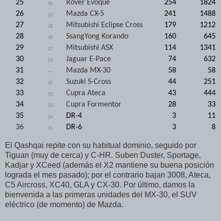
25
Rover Evoque
254
1824
26
26
Mazda CX-5
241
1488
25
27
Mitsubishi Eclipse Cross
179
1212
28
28
SsangYong Korando
160
645
30
29
Mitsubishi ASX
114
1341
27
30
Jaguar E-Pace
74
632
29
31
Mazda MX-30
58
58
---
32
Suzuki S-Cross
44
251
32
33
Cupra Ateca
43
444
31
34
Cupra Formentor
28
33
33
35
DR-4
3
11
34
36
DR-6
3
8
35
El Qashqai repite con su habitual dominio, seguido por
Tiguan (muy de cerca) y C-HR. Suben Duster, Sportage,
Kadjar y XCeed (además el X2 mantiene su buena posición
lograda el mes pasado); por el contrario bajan 3008, Ateca,
C5 Aircross, XC40, GLA y CX-30. Por último, damos la
bienvenida a las primeras unidades del MX-30, el SUV
eléctrico (de momento) de Mazda.