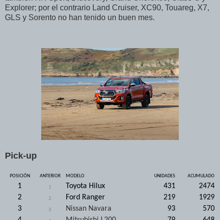
Explorer; por el contrario Land Cruiser, XC90, Touareg, X7,
GLS y Sorento no han tenido un buen mes.
Pick-up
POSICIÓN
ANTERIOR
MODELO
UNIDADES
ACUMULADO
1
Toyota Hilux
431
2474
1
2
Ford Ranger
219
1929
2
3
Nissan Navara
93
570
3
4
Mitsubishi L200
79
648