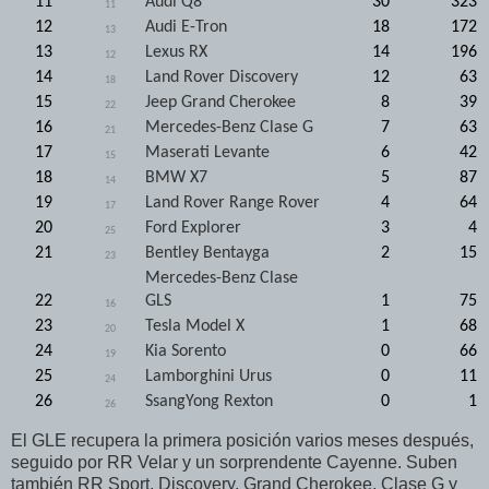
11
Audi Q8
30
323
11
12
Audi E-Tron
18
172
13
13
Lexus RX
14
196
12
14
Land Rover Discovery
12
63
18
15
Jeep Grand Cherokee
8
39
22
16
Mercedes-Benz Clase G
7
63
21
17
Maserati Levante
6
42
15
18
BMW X7
5
87
14
19
Land Rover Range Rover
4
64
17
20
Ford Explorer
3
4
25
21
Bentley Bentayga
2
15
23
Mercedes-Benz Clase
22
GLS
1
75
16
23
Tesla Model X
1
68
20
24
Kia Sorento
0
66
19
25
Lamborghini Urus
0
11
24
26
SsangYong Rexton
0
1
26
El GLE recupera la primera posición varios meses después,
seguido por RR Velar y un sorprendente Cayenne. Suben
también RR Sport, Discovery, Grand Cherokee, Clase G y