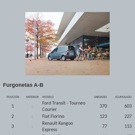
Furgonetas A-B
POSICIÓN
ANTERIOR
MODELO
UNIDADES
ACUMULADO
Ford Transit - Tourneo
1
370
603
1
Courier
2
Fiat Fiorino
123
227
2
Renault Kangoo
3
77
113
3
Express