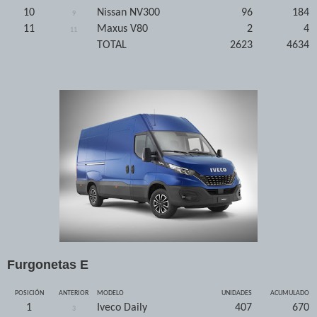
10
Nissan NV300
96
184
9
11
Maxus V80
2
4
11
TOTAL
2623
4634
Furgonetas E
POSICIÓN
ANTERIOR
MODELO
UNIDADES
ACUMULADO
1
Iveco Daily
407
670
3