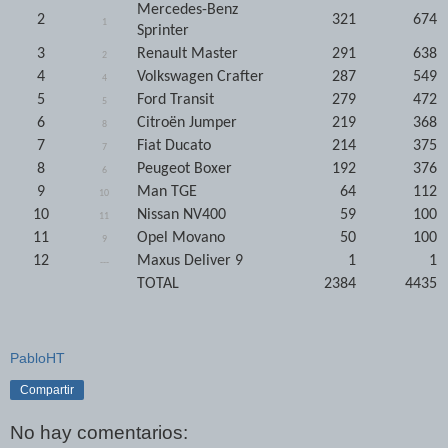
Mercedes-Benz
2
321
674
1
Sprinter
3
Renault Master
291
638
2
4
Volkswagen Crafter
287
549
4
5
Ford Transit
279
472
5
6
Citroën Jumper
219
368
8
7
Fiat Ducato
214
375
7
8
Peugeot Boxer
192
376
6
9
Man TGE
64
112
10
10
Nissan NV400
59
100
11
11
Opel Movano
50
100
9
12
Maxus Deliver 9
1
1
---
TOTAL
2384
4435
PabloHT
Compartir
No hay comentarios: