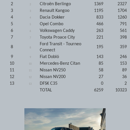
2
Citroën Berlingo
1369
2327
2
3
Renault Kangoo
1195
1704
3
4
Dacia Dokker
833
1260
4
5
Opel Combo
466
791
5
6
Volkswagen Caddy
263
561
6
7
Toyota Proace City
221
398
7
Ford Transit - Tourneo
8
195
359
8
Connect
9
Fiat Dobló
143
246
9
10
Mercedes-Benz Citan
85
153
10
11
Nissan NV250
58
89
11
12
Nissan NV200
27
36
12
13
DFSK C35
0
2
13
TOTAL
6259
10323