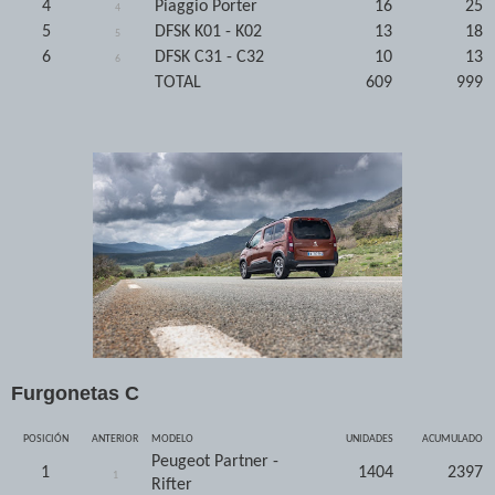
4
Piaggio Porter
16
25
4
5
DFSK K01 - K02
13
18
5
6
DFSK C31 - C32
10
13
6
TOTAL
609
999
Furgonetas C
POSICIÓN
ANTERIOR
MODELO
UNIDADES
ACUMULADO
Peugeot Partner -
1
1404
2397
1
Rifter