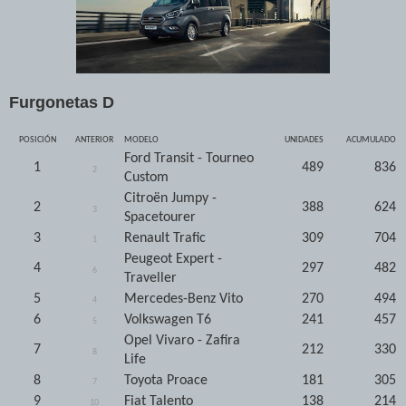
Furgonetas D
POSICIÓN
ANTERIOR
MODELO
UNIDADES
ACUMULADO
Ford Transit - Tourneo
1
489
836
2
Custom
Citroën Jumpy -
2
388
624
3
Spacetourer
3
Renault Trafic
309
704
1
Peugeot Expert -
4
297
482
6
Traveller
5
Mercedes-Benz Vito
270
494
4
6
Volkswagen T6
241
457
5
Opel Vivaro - Zafira
7
212
330
8
Life
8
Toyota Proace
181
305
7
9
Fiat Talento
138
214
10