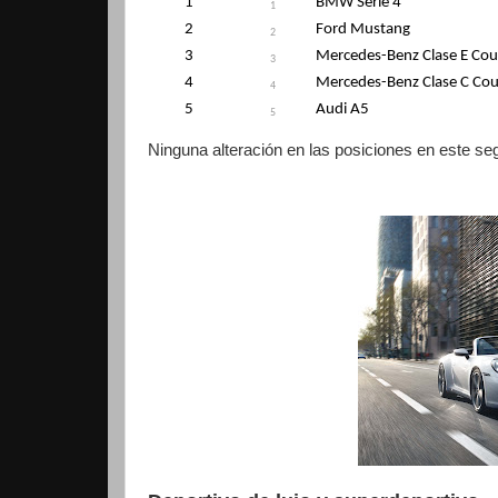
1
BMW Serie 4
1
2
Ford Mustang
2
3
Mercedes-Benz Clase E Co
3
4
Mercedes-Benz Clase C Co
4
5
Audi A5
5
Ninguna alteración en las posiciones en este se