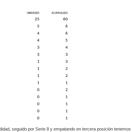
UNIDADES
ACUMULADO
25
60
5
6
4
6
4
5
3
4
3
3
1
3
1
2
1
2
1
1
0
2
0
1
0
1
0
1
0
1
odidad, seguido por Serie 8 y empatando en tercera posición tenemos