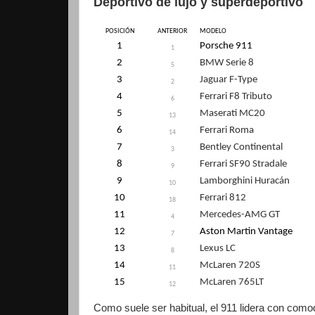
Deportivo de lujo y superdeportivo
POSICIÓN
ANTERIOR
MODELO
1
Porsche 911
1
2
BMW Serie 8
5
3
Jaguar F-Type
2
4
Ferrari F8 Tributo
6
5
Maserati MC20
13
6
Ferrari Roma
14
7
Bentley Continental
3
8
Ferrari SF90 Stradale
9
9
Lamborghini Huracán
10
10
Ferrari 812
18
11
Mercedes-AMG GT
4
12
Aston Martin Vantage
7
13
Lexus LC
8
14
McLaren 720S
11
15
McLaren 765LT
12
Como suele ser habitual, el 911 lidera con com