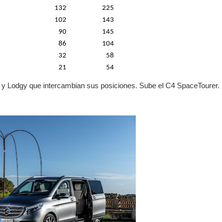
132
225
102
143
90
145
86
104
32
58
21
54
ic y Lodgy que intercambian sus posiciones. Sube el C4 SpaceTourer.