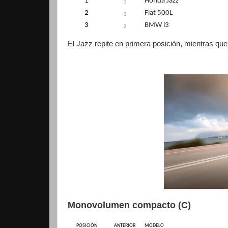
1
Honda Jazz
1
2
Fiat 500L
3
3
BMW i3
2
El Jazz repite en primera posición, mientras que
Monovolumen compacto (C)
POSICIÓN
ANTERIOR
MODELO