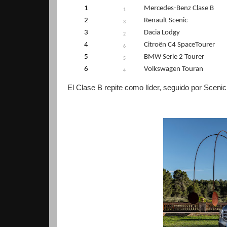
1
Mercedes-Benz Clase B
1
2
Renault Scenic
3
3
Dacia Lodgy
2
4
Citroën C4 SpaceTourer
6
5
BMW Serie 2 Tourer
5
6
Volkswagen Touran
4
El Clase B repite como líder, seguido por Scen