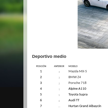
Deportivo medio
POSICIÓN
ANTERIOR
MODELO
1
Mazda MX-5
4
2
BMW Z4
3
3
Porsche 718
2
4
Alpine A110
1
5
Toyota Supra
5
6
Audi TT
6
7
Hurtan Grand Albaycín
---