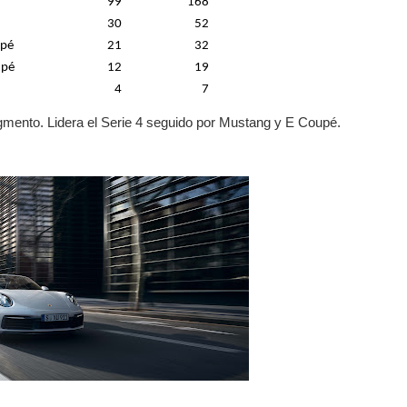
99
168
30
52
upé
21
32
upé
12
19
4
7
gmento. Lidera el Serie 4 seguido por Mustang y E Coupé.