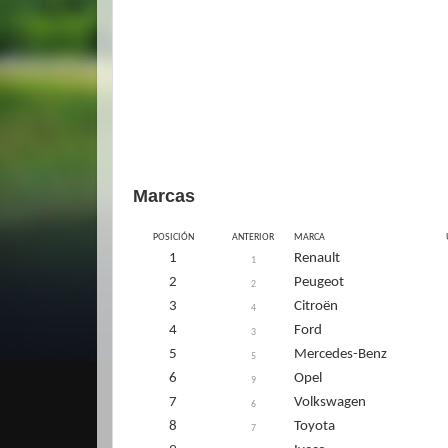
Marcas
POSICIÓN
ANTERIOR
MARCA
1
Renault
1
2
Peugeot
2
3
Citroën
4
4
Ford
3
5
Mercedes-Benz
5
6
Opel
9
7
Volkswagen
6
8
Toyota
7