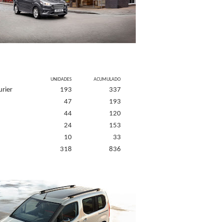
UNIDADES
ACUMULADO
urier
193
337
47
193
44
120
24
153
10
33
318
836