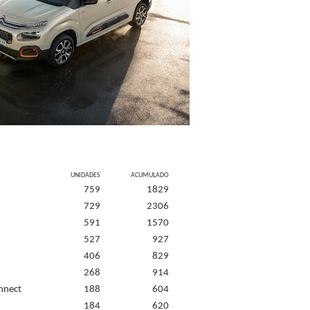
UNIDADES
ACUMULADO
759
1829
729
2306
591
1570
527
927
406
829
268
914
onnect
188
604
184
620