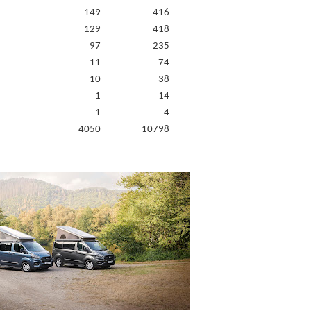
149
416
129
418
97
235
11
74
10
38
1
14
1
4
4050
10798