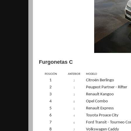
Furgonetas C
POSICIÓN
ANTERIOR
MODELO
1
Citroën Berlingo
2
2
Peugeot Partner - Rifter
1
3
Renault Kangoo
3
4
Opel Combo
8
5
Renault Express
5
6
Toyota Proace City
4
7
Ford Transit - Tourneo C
6
8
Volkswagen Caddy
7