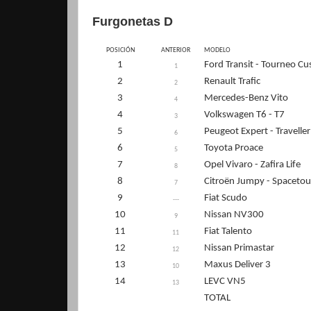
Furgonetas D
POSICIÓN
ANTERIOR
MODELO
1
Ford Transit - Tourneo C
1
2
Renault Trafic
2
3
Mercedes-Benz Vito
4
4
Volkswagen T6 - T7
3
5
Peugeot Expert - Traveller
6
6
Toyota Proace
5
7
Opel Vivaro - Zafira Life
8
8
Citroën Jumpy - Spacetou
7
9
Fiat Scudo
---
10
Nissan NV300
9
11
Fiat Talento
11
12
Nissan Primastar
12
13
Maxus Deliver 3
10
14
LEVC VN5
13
TOTAL