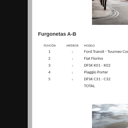
Furgonetas A-B
POSICIÓN
ANTERIOR
MODELO
1
Ford Transit - Tourneo Co
2
2
Fiat Fiorino
1
3
DFSK K01 - K02
3
4
Piaggio Porter
5
5
DFSK C31 - C32
4
TOTAL