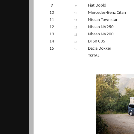
9
Fiat Dobló
9
10
Mercedes-Benz Citan
10
11
Nissan Townstar
11
12
Nissan NV250
12
13
Nissan NV200
13
14
DFSK C35
14
15
Dacia Dokker
15
TOTAL