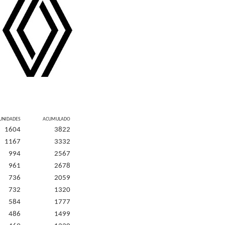
UNIDADES
ACUMULADO
1604
3822
1167
3332
994
2567
961
2678
736
2059
732
1320
584
1777
486
1499