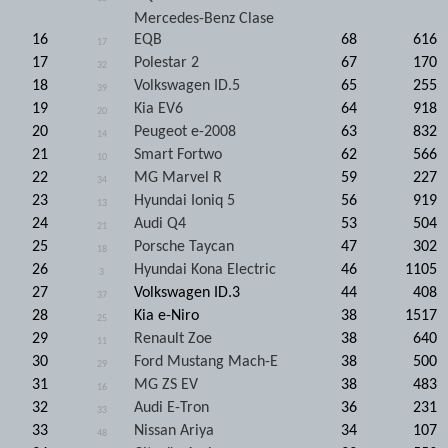
Mercedes-Benz Clase
16
EQB
68
616
17
17
Polestar 2
67
170
32
18
Volkswagen ID.5
65
255
39
19
Kia EV6
64
918
20
20
Peugeot e-2008
63
832
14
21
Smart Fortwo
62
566
10
22
MG Marvel R
59
227
34
23
Hyundai Ioniq 5
56
919
13
24
Audi Q4
53
504
21
25
Porsche Taycan
47
302
18
26
Hyundai Kona Electric
46
1105
3
27
Volkswagen ID.3
44
408
37
28
Kia e-Niro
38
1517
25
29
Renault Zoe
38
640
11
30
Ford Mustang Mach-E
38
500
29
31
MG ZS EV
38
483
16
32
Audi E-Tron
36
231
33
33
Nissan Ariya
34
107
48