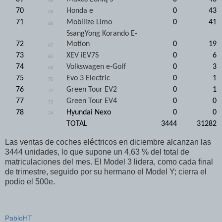
56
70
Honda e
0
43
58
71
Mobilize Limo
0
41
66
SsangYong Korando E-
72
Motion
0
19
67
73
XEV iEV7S
0
6
60
74
Volkswagen e-Golf
0
3
68
75
Evo 3 Electric
0
1
70
76
Green Tour EV2
0
1
72
77
Green Tour EV4
0
0
73
78
Hyundai Nexo
0
0
74
TOTAL
3444
31282
Las ventas de coches eléctricos en diciembre alcanzan las
3444 unidades, lo que supone un 4,63 % del total de
matriculaciones del mes. El Model 3 lidera, como cada final
de trimestre, seguido por su hermano el Model Y; cierra el
podio el 500e.
PabloHT