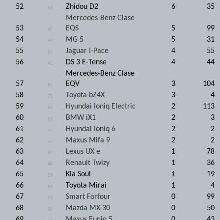
52
Zhidou D2
6
35
53
Mercedes-Benz Clase
53
EQS
5
99
47
54
MG 5
5
31
54
55
Jaguar I-Pace
4
55
65
56
DS 3 E-Tense
4
44
43
Mercedes-Benz Clase
57
EQV
3
104
55
58
Toyota bZ4X
3
4
71
59
Hyundai Ioniq Electric
2
113
62
60
BMW iX1
2
3
61
61
Hyundai Ioniq 6
2
2
---
62
Maxus Mifa 9
2
2
---
63
Lexus UX e
1
78
64
64
Renault Twizy
1
36
44
65
Kia Soul
1
19
59
66
Toyota Mirai
1
4
69
67
Smart Forfour
0
99
63
68
Mazda MX-30
0
50
50
69
Maxus Euniq 5
0
43