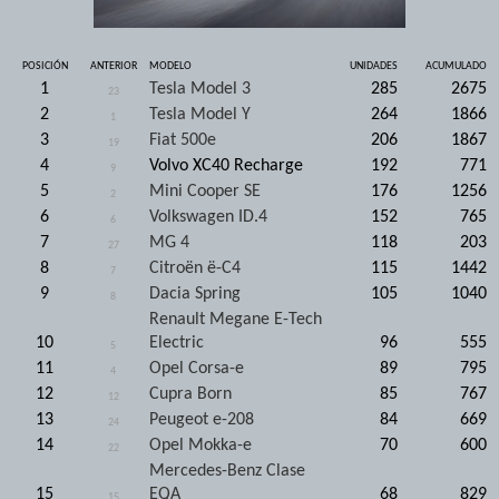
POSICIÓN
ANTERIOR
MODELO
UNIDADES
ACUMULADO
1
Tesla Model 3
285
2675
23
2
Tesla Model Y
264
1866
1
3
Fiat 500e
206
1867
19
4
Volvo XC40 Recharge
192
771
9
5
Mini Cooper SE
176
1256
2
6
Volkswagen ID.4
152
765
6
7
MG 4
118
203
27
8
Citroën ë-C4
115
1442
7
9
Dacia Spring
105
1040
8
Renault Megane E-Tech
10
Electric
96
555
5
11
Opel Corsa-e
89
795
4
12
Cupra Born
85
767
12
13
Peugeot e-208
84
669
24
14
Opel Mokka-e
70
600
22
Mercedes-Benz Clase
15
EQA
68
829
15