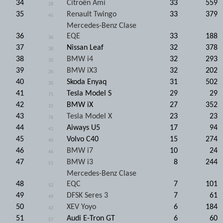
34
Citroën Ami
33
559
28
35
Renault Twingo
33
379
45
Mercedes-Benz Clase
36
EQE
33
188
36
37
Nissan Leaf
32
378
38
38
BMW i4
32
293
35
39
BMW iX3
32
202
26
40
Skoda Enyaq
31
502
30
41
Tesla Model S
29
29
75
42
BMW iX
27
352
31
43
Tesla Model X
23
23
76
44
Aiways U5
17
94
41
45
Volvo C40
15
274
40
46
BMW i7
10
24
46
47
BMW i3
8
244
51
Mercedes-Benz Clase
48
EQC
7
101
52
49
DFSK Seres 3
7
61
49
50
XEV Yoyo
6
184
42
51
Audi E-Tron GT
6
60
57