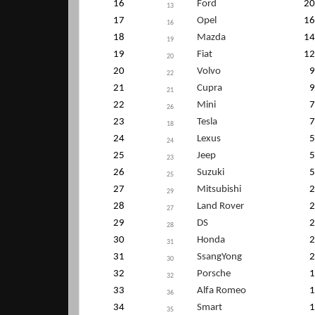
16
Ford
20
13
17
Opel
16
16
18
Mazda
14
19
19
Fiat
12
20
20
Volvo
9
22
21
Cupra
9
21
22
Mini
7
26
23
Tesla
7
18
24
Lexus
5
24
25
Jeep
5
23
26
Suzuki
5
25
27
Mitsubishi
2
29
28
Land Rover
2
27
29
DS
2
28
30
Honda
2
31
31
SsangYong
2
30
32
Porsche
1
32
33
Alfa Romeo
1
36
34
Smart
1
35