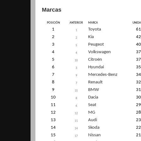
Marcas
POSICIÓN
ANTERIOR
MARCA
UNIDA
1
Toyota
61
1
2
Kia
42
2
3
Peugeot
40
5
4
Volkswagen
37
4
5
Citroën
37
10
6
Hyundai
35
3
7
Mercedes-Benz
34
9
8
Renault
32
7
9
BMW
31
15
10
Dacia
30
8
11
Seat
29
6
12
MG
28
12
13
Audi
23
11
14
Skoda
22
14
15
Nissan
21
17