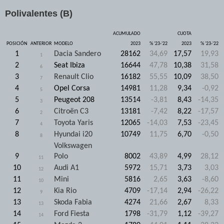
Polivalentes (B)
ACUMULADO
CUOTA
POSICIÓN
ANTERIOR
MODELO
2023
% '23-'22
2023
% '23-'22
1
Dacia Sandero
28162
34,69
17,57
19,93
1
2
Seat Ibiza
16644
47,78
10,38
31,58
6
3
Renault Clio
16182
55,55
10,09
38,50
7
4
Opel Corsa
14981
11,28
9,34
-0,92
5
5
Peugeot 208
13514
-3,81
8,43
-14,35
3
6
Citroën C3
13181
-7,42
8,22
-17,57
2
7
Toyota Yaris
12065
-14,03
7,53
-23,45
4
8
Hyundai i20
10749
11,75
6,70
-0,50
8
Volkswagen
9
Polo
8002
43,89
4,99
28,12
11
10
Audi A1
5972
15,71
3,73
3,03
12
11
Mini
5816
2,65
3,63
-8,60
10
12
Kia Rio
4709
-17,14
2,94
-26,22
9
13
Skoda Fabia
4274
21,66
2,67
8,33
13
14
Ford Fiesta
1798
-31,79
1,12
-39,27
14