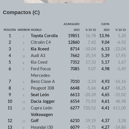
Compactos (C)
ACUMULADO
CUOTA
POSICIÓN
ANTERIOR
MODELO
2023
% '23-'22
2023
% '23-'22
1
Toyota Corolla
19851
16,78
13,96
1,20
1
2
Citroën C4
12860
7,42
9,04
-6,92
2
3
Kia Xceed
8714
-10,04
6,13
-22,04
3
4
Audi A3
7662
35,54
5,39
17,45
10
5
Kia Ceed
7352
17,33
5,17
1,67
8
6
Ford Focus
7085
9,07
4,98
-5,49
7
Mercedes-
7
Benz Clase A
7010
-3,24
4,93
-16,16
5
8
Peugeot 308
6648
-5,66
4,67
-18,25
6
9
Seat León
6613
-20,39
4,65
-31,02
4
10
Dacia Jogger
6554
71,93
4,61
48,98
13
11
Cupra León
6277
720,52
4,41
611,00
25
Volkswagen
12
Golf
6210
19,19
4,37
3,28
11
13
Hyundai i30
6079
-1,75
4,27
-14,86
9