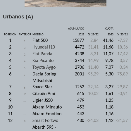
Urbanos (A)
ACUMULADO
CUOTA
POSICIÓN
ANTERIOR
MODELO
2023
% '23-'22
2023
% '23-'22
1
Fiat 500
15877
2,84
41,46
-7,37
1
2
Hyundai i10
4472
31,41
11,68
18,36
3
3
Fiat Panda
4238
-8,31
11,07
-17,42
2
4
Kia Picanto
3744
14,99
9,78
3,57
4
5
Toyota Aygo
2706
11,40
7,07
0,34
5
6
Dacia Spring
2031
95,29
5,30
75,89
7
Mitsubishi
7
Space Star
1252
-22,14
3,27
-29,87
6
8
Citroën Ami
615
10,02
1,61
-0,91
10
9
Ligier JS50
479
1,25
---
10
Aixam Minauto
453
1,18
---
11
Aixam Emotion
443
1,16
---
12
Smart Fortwo
430
-24,03
1,12
-31,57
8
Abarth 595 -