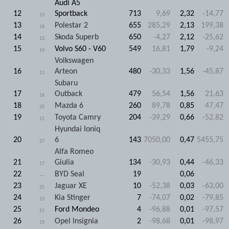
Audi A5
12
Sportback
713
9,69
2,32
-14,77
13
13
Polestar 2
655
285,29
2,13
199,38
18
14
Skoda Superb
650
-4,27
2,12
-25,62
12
15
Volvo S60 - V60
549
16,81
1,79
-9,24
14
Volkswagen
16
Arteon
480
-30,33
1,56
-45,87
11
Subaru
17
Outback
479
56,54
1,56
21,63
16
18
Mazda 6
260
89,78
0,85
47,47
20
19
Toyota Camry
204
-39,29
0,66
-52,82
15
Hyundai Ioniq
20
6
143
7050,00
0,47
5455,75
27
Alfa Romeo
21
Giulia
134
-30,93
0,44
-46,33
17
22
BYD Seal
19
0,06
---
23
Jaguar XE
10
-52,38
0,03
-63,00
25
24
Kia Stinger
7
-74,07
0,02
-79,85
23
25
Ford Mondeo
4
-96,88
0,01
-97,57
21
26
Opel Insignia
2
-98,68
0,01
-98,97
19