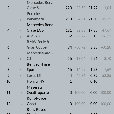
Mercedes-Benz
2
Clase S
223
22,53
21,99
-1,04
2
Porsche
3
Panamera
218
4,81
21,50
-15,35
1
Mercedes-Benz
4
Clase EQS
181
82,83
17,85
47,67
4
5
Audi A8
52
-8,77
5,13
-26,32
6
BMW Serie 8
6
Gran Coupé
34
-50,72
3,35
-60,20
5
Mercedes-AMG
7
GT4
26
13,04
2,56
-8,70
7
Bentley Flying
8
Spur
16
14,29
1,58
-7,69
8
9
Lexus LS
4
-42,86
0,39
-53,85
9
10
Hongqi H9
1
0,10
---
Maserati
11
Quattroporte
0
-100,00
0,00
-100,00
10
Rolls-Royce
12
Ghost
0
-100,00
0,00
-100,00
11
Rolls-Royce