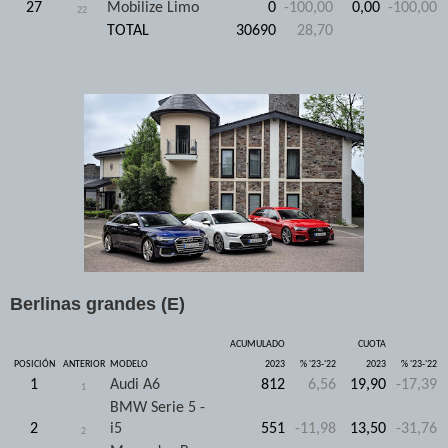
27
Mobilize Limo
0
-100,00
0,00
-100,00
22
TOTAL
30690
28,70
Berlinas grandes (E)
ACUMULADO
CUOTA
POSICIÓN
ANTERIOR
MODELO
2023
% '23-'22
2023
% '23-'22
1
Audi A6
812
6,56
19,90
-17,39
1
BMW Serie 5 -
2
i5
551
-11,98
13,50
-31,76
2