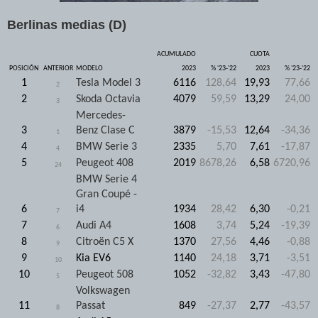
Berlinas medias (D)
ACUMULADO
CUOTA
POSICIÓN
ANTERIOR
MODELO
2023
% '23-'22
2023
% '23-'22
1
Tesla Model 3
6116
128,64
19,93
77,66
2
2
Skoda Octavia
4079
59,59
13,29
24,00
3
Mercedes-
3
Benz Clase C
3879
-15,53
12,64
-34,36
1
4
BMW Serie 3
2335
5,70
7,61
-17,87
4
5
Peugeot 408
2019
8678,26
6,58
6720,96
24
BMW Serie 4
Gran Coupé -
6
i4
1934
28,42
6,30
-0,21
7
7
Audi A4
1608
3,74
5,24
-19,39
6
8
Citroën C5 X
1370
27,56
4,46
-0,88
9
9
Kia EV6
1140
24,18
3,71
-3,51
10
10
Peugeot 508
1052
-32,82
3,43
-47,80
5
Volkswagen
11
Passat
849
-27,37
2,77
-43,57
8