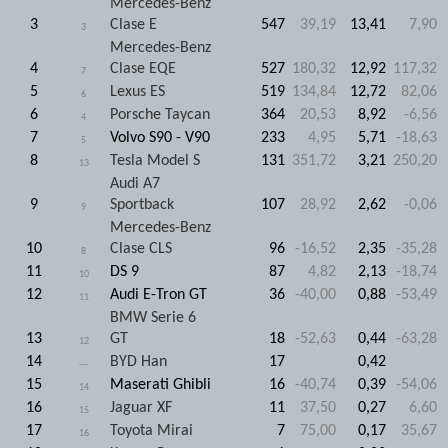
Mercedes-Benz
3
Clase E
547
39,19
13,41
7,90
3
Mercedes-Benz
4
Clase EQE
527
180,32
12,92
117,32
7
5
Lexus ES
519
134,84
12,72
82,06
6
6
Porsche Taycan
364
20,53
8,92
-6,56
4
7
Volvo S90 - V90
233
4,95
5,71
-18,63
5
8
Tesla Model S
131
351,72
3,21
250,20
13
Audi A7
9
Sportback
107
28,92
2,62
-0,06
9
Mercedes-Benz
10
Clase CLS
96
-16,52
2,35
-35,28
8
11
DS 9
87
4,82
2,13
-18,74
10
12
Audi E-Tron GT
36
-40,00
0,88
-53,49
11
BMW Serie 6
13
GT
18
-52,63
0,44
-63,28
12
14
BYD Han
17
0,42
---
15
Maserati Ghibli
16
-40,74
0,39
-54,06
14
16
Jaguar XF
11
37,50
0,27
6,60
15
17
Toyota Mirai
7
75,00
0,17
35,67
16