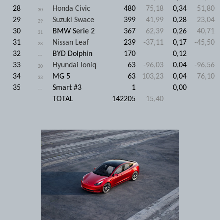
28
Honda Civic
480
75,18
0,34
51,80
30
29
Suzuki Swace
399
41,99
0,28
23,04
29
30
BMW Serie 2
367
62,39
0,26
40,71
31
31
Nissan Leaf
239
-37,11
0,17
-45,50
28
32
BYD Dolphin
170
0,12
---
33
Hyundai Ioniq
63
-96,03
0,04
-96,56
20
34
MG 5
63
103,23
0,04
76,10
33
35
Smart #3
1
0,00
---
TOTAL
142205
15,40