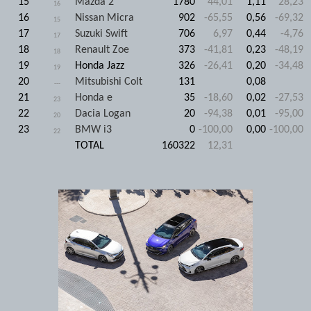
15
Mazda 2
1780
44,01
1,11
28,23
16
16
Nissan Micra
902
-65,55
0,56
-69,32
15
17
Suzuki Swift
706
6,97
0,44
-4,76
17
18
Renault Zoe
373
-41,81
0,23
-48,19
18
19
Honda Jazz
326
-26,41
0,20
-34,48
19
20
Mitsubishi Colt
131
0,08
---
21
Honda e
35
-18,60
0,02
-27,53
23
22
Dacia Logan
20
-94,38
0,01
-95,00
20
23
BMW i3
0
-100,00
0,00
-100,00
22
TOTAL
160322
12,31