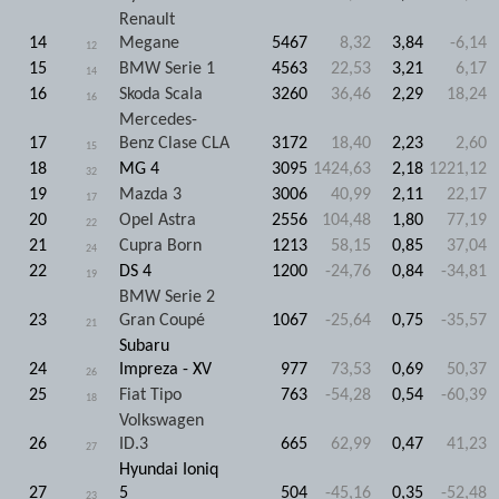
Renault
14
Megane
5467
8,32
3,84
-6,14
12
15
BMW Serie 1
4563
22,53
3,21
6,17
14
16
Skoda Scala
3260
36,46
2,29
18,24
16
Mercedes-
17
Benz Clase CLA
3172
18,40
2,23
2,60
15
18
MG 4
3095
1424,63
2,18
1221,12
32
19
Mazda 3
3006
40,99
2,11
22,17
17
20
Opel Astra
2556
104,48
1,80
77,19
22
21
Cupra Born
1213
58,15
0,85
37,04
24
22
DS 4
1200
-24,76
0,84
-34,81
19
BMW Serie 2
23
Gran Coupé
1067
-25,64
0,75
-35,57
21
Subaru
24
Impreza - XV
977
73,53
0,69
50,37
26
25
Fiat Tipo
763
-54,28
0,54
-60,39
18
Volkswagen
26
ID.3
665
62,99
0,47
41,23
27
Hyundai Ioniq
27
5
504
-45,16
0,35
-52,48
23