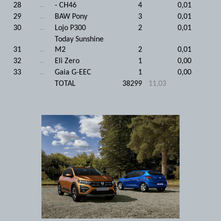
28
- CH46
4
0,01
---
29
BAW Pony
3
0,01
---
30
Lojo P300
2
0,01
---
Today Sunshine
31
M2
2
0,01
---
32
Eli Zero
1
0,00
---
33
Gaia G-EEC
1
0,00
---
TOTAL
38299
11,03