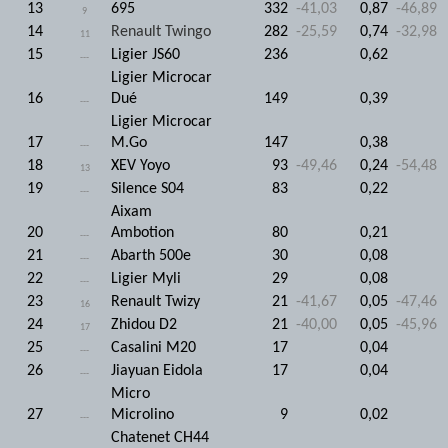
13
695
332
-41,03
0,87
-46,89
9
14
Renault Twingo
282
-25,59
0,74
-32,98
11
15
Ligier JS60
236
0,62
---
Ligier Microcar
16
Dué
149
0,39
---
Ligier Microcar
17
M.Go
147
0,38
---
18
XEV Yoyo
93
-49,46
0,24
-54,48
13
19
Silence S04
83
0,22
---
Aixam
20
Ambotion
80
0,21
---
21
Abarth 500e
30
0,08
---
22
Ligier Myli
29
0,08
---
23
Renault Twizy
21
-41,67
0,05
-47,46
16
24
Zhidou D2
21
-40,00
0,05
-45,96
17
25
Casalini M20
17
0,04
---
26
Jiayuan Eidola
17
0,04
---
Micro
27
Microlino
9
0,02
---
Chatenet CH44