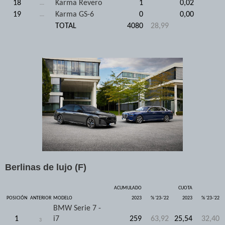
18
Karma Revero
1
0,02
---
19
Karma GS-6
0
0,00
---
TOTAL
4080
28,99
Berlinas de lujo (F)
ACUMULADO
CUOTA
POSICIÓN
ANTERIOR
MODELO
2023
% '23-'22
2023
% '23-'22
BMW Serie 7 -
1
i7
259
63,92
25,54
32,40
3