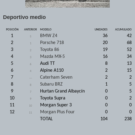
Deportivo medio
POSICIÓN
ANTERIOR
MODELO
UNIDADES
ACUMULADO
1
BMW Z4
36
42
5
2
Porsche 718
20
68
1
3
Toyota 86
19
52
2
4
Mazda MX-5
16
34
3
5
Audi TT
8
13
6
6
Alpine A110
2
15
4
7
Caterham Seven
2
2
---
8
Subaru BRZ
1
5
8
9
Hurtan Grand Albaycín
0
5
7
10
Toyota Supra
0
2
9
11
Morgan Super 3
0
0
10
12
Morgan Plus Four
0
0
11
TOTAL
104
238