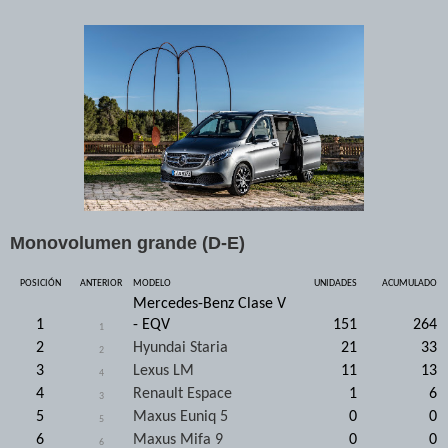
Monovolumen grande (D-E)
POSICIÓN
ANTERIOR
MODELO
UNIDADES
ACUMULADO
Mercedes-Benz Clase V
1
- EQV
151
264
1
2
Hyundai Staria
21
33
2
3
Lexus LM
11
13
4
4
Renault Espace
1
6
3
5
Maxus Euniq 5
0
0
5
6
Maxus Mifa 9
0
0
6