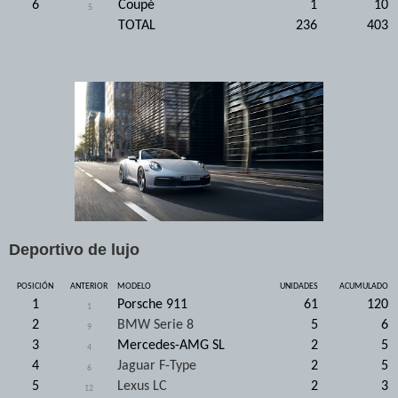
6
Coupé
1
10
5
TOTAL
236
403
Deportivo de lujo
POSICIÓN
ANTERIOR
MODELO
UNIDADES
ACUMULADO
1
Porsche 911
61
120
1
2
BMW Serie 8
5
6
9
3
Mercedes-AMG SL
2
5
4
4
Jaguar F-Type
2
5
6
5
Lexus LC
2
3
12