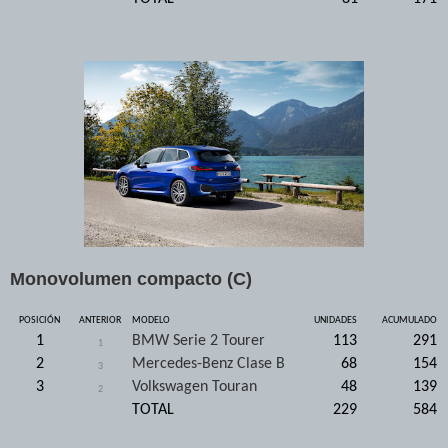
Monovolumen compacto (C)
POSICIÓN
ANTERIOR
MODELO
UNIDADES
ACUMULADO
1
BMW Serie 2 Tourer
113
291
1
2
Mercedes-Benz Clase B
68
154
3
3
Volkswagen Touran
48
139
2
TOTAL
229
584