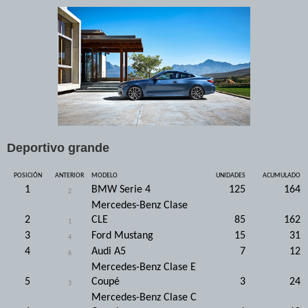
Deportivo grande
POSICIÓN
ANTERIOR
MODELO
UNIDADES
ACUMULADO
1
BMW Serie 4
125
164
2
Mercedes-Benz Clase
2
CLE
85
162
1
3
Ford Mustang
15
31
4
4
Audi A5
7
12
6
Mercedes-Benz Clase E
5
Coupé
3
24
3
Mercedes-Benz Clase C