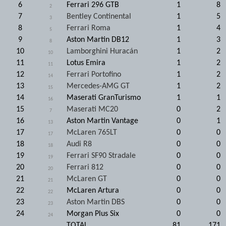
6
Ferrari 296 GTB
1
8
2
7
Bentley Continental
1
5
3
8
Ferrari Roma
1
4
5
9
Aston Martin DB12
1
3
8
10
Lamborghini Huracán
1
2
10
11
Lotus Emira
1
2
11
12
Ferrari Portofino
1
2
14
13
Mercedes-AMG GT
1
2
15
14
Maserati GranTurismo
1
1
16
15
Maserati MC20
0
2
7
16
Aston Martin Vantage
0
1
13
17
McLaren 765LT
0
0
17
18
Audi R8
0
0
18
19
Ferrari SF90 Stradale
0
0
19
20
Ferrari 812
0
0
20
21
McLaren GT
0
0
21
22
McLaren Artura
0
0
22
23
Aston Martin DBS
0
0
23
24
Morgan Plus Six
0
0
24
TOTAL
81
171