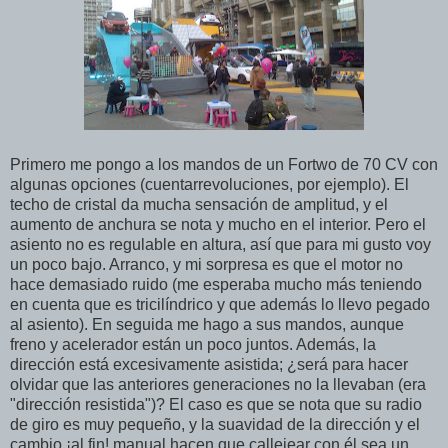
Primero me pongo a los mandos de un Fortwo de 70 CV con
algunas opciones (cuentarrevoluciones, por ejemplo). El
techo de cristal da mucha sensación de amplitud, y el
aumento de anchura se nota y mucho en el interior. Pero el
asiento no es regulable en altura, así que para mi gusto voy
un poco bajo. Arranco, y mi sorpresa es que el motor no
hace demasiado ruido (me esperaba mucho más teniendo
en cuenta que es tricilíndrico y que además lo llevo pegado
al asiento). En seguida me hago a sus mandos, aunque
freno y acelerador están un poco juntos. Además, la
dirección está excesivamente asistida; ¿será para hacer
olvidar que las anteriores generaciones no la llevaban (era
"dirección resistida")? El caso es que se nota que su radio
de giro es muy pequeño, y la suavidad de la dirección y el
cambio ¡al fin! manual hacen que callejear con él sea un