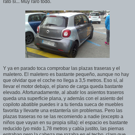
rato sí... Muy raro todo.
Y ya en parado toca comprobar las plazas traseras y el
maletero. El maletero es bastante pequeño, aunque no hay
que olvidar que el coche no llega a 3,5 metros. Eso sí, al
llevar el motor debajo, el plano de carga queda bastante
elevado. Afortunadamente, al abatir los asientos traseros
queda una superficie plana, y además con el asiento del
copiloto abatible puedes ir a tu tienda sueca de muebles
favorita y llevarte una estantería sin problemas. Pero las
plazas traseras no se las recomiendo a nadie (excepto a
niños que vayan en su propia silla): el espacio es bastante
reducido (yo mido 1,78 metros y cabía justito, las piernas
entraban pero la cabeza me rozaba en el techo, claro que