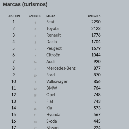
Marcas (turismos)
POSICIÓN
ANTERIOR
MARCA
UNIDADES
1
Seat
2290
4
2
Toyota
2123
8
3
Renault
1776
3
4
Dacia
1704
2
5
Peugeot
1679
5
6
Citroën
1044
7
7
Audi
920
14
8
Mercedes-Benz
877
6
9
Ford
870
10
10
Volkswagen
856
1
11
BMW
764
12
12
Opel
748
15
13
Fiat
743
9
14
Kia
573
16
15
Hyundai
567
11
16
Skoda
445
13
17
Nissan
224
17