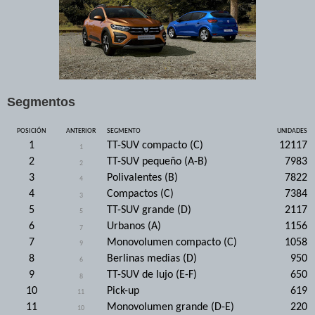
Segmentos
POSICIÓN
ANTERIOR
SEGMENTO
UNIDADES
1
TT-SUV compacto (C)
12117
1
2
TT-SUV pequeño (A-B)
7983
2
3
Polivalentes (B)
7822
4
4
Compactos (C)
7384
3
5
TT-SUV grande (D)
2117
5
6
Urbanos (A)
1156
7
7
Monovolumen compacto (C)
1058
9
8
Berlinas medias (D)
950
6
9
TT-SUV de lujo (E-F)
650
8
10
Pick-up
619
11
11
Monovolumen grande (D-E)
220
10