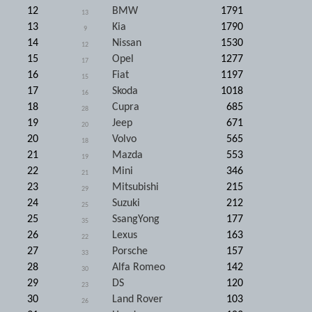
12
BMW
1791
13
13
Kia
1790
9
14
Nissan
1530
12
15
Opel
1277
17
16
Fiat
1197
15
17
Skoda
1018
16
18
Cupra
685
28
19
Jeep
671
20
20
Volvo
565
18
21
Mazda
553
19
22
Mini
346
21
23
Mitsubishi
215
29
24
Suzuki
212
25
25
SsangYong
177
35
26
Lexus
163
22
27
Porsche
157
33
28
Alfa Romeo
142
30
29
DS
120
23
30
Land Rover
103
26