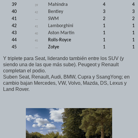
39
Mahindra
4
4
39
40
Bentley
3
3
42
41
SWM
2
2
---
42
Lamborghini
1
1
41
43
Aston Martin
1
1
40
44
Rolls-Royce
1
1
45
45
Zotye
1
1
---
Y triplete para Seat, liderando también entre los SUV (y
siendo una de las que más sube). Peugeot y Renault
completan el podio.
Suben Seat, Renault, Audi, BMW, Cupra y SsangYong; en
cambio bajan Mercedes, VW, Volvo, Mazda, DS, Lexus y
Land Rover.