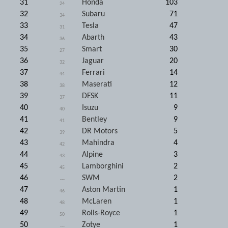
31
Honda
103
24
32
Subaru
71
34
33
Tesla
47
31
34
Abarth
43
36
35
Smart
30
27
36
Jaguar
20
32
37
Ferrari
14
44
38
Maserati
12
38
39
DFSK
11
37
40
Isuzu
9
40
41
Bentley
9
41
42
DR Motors
5
39
43
Mahindra
4
42
44
Alpine
3
43
45
Lamborghini
2
45
46
SWM
2
---
47
Aston Martin
1
46
48
McLaren
1
48
49
Rolls-Royce
1
50
50
Zotye
1
---