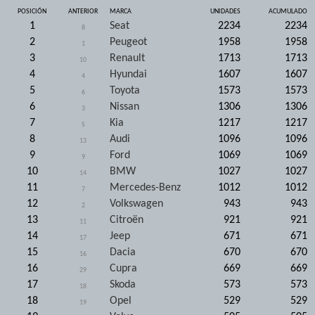
POSICIÓN
ANTERIOR
MARCA
UNIDADES
ACUMULADO
1
Seat
2234
2234
8
2
Peugeot
1958
1958
1
3
Renault
1713
1713
10
4
Hyundai
1607
1607
4
5
Toyota
1573
1573
6
6
Nissan
1306
1306
3
7
Kia
1217
1217
5
8
Audi
1096
1096
13
9
Ford
1069
1069
9
10
BMW
1027
1027
14
11
Mercedes-Benz
1012
1012
7
12
Volkswagen
943
943
2
13
Citroën
921
921
11
14
Jeep
671
671
17
15
Dacia
670
670
16
16
Cupra
669
669
29
17
Skoda
573
573
18
18
Opel
529
529
19