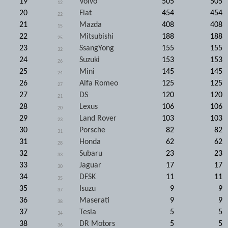
19
Volvo
505
505
12
20
Fiat
454
454
22
21
Mazda
408
408
15
22
Mitsubishi
188
188
25
23
SsangYong
155
155
32
24
Suzuki
153
153
26
25
Mini
145
145
24
26
Alfa Romeo
125
125
27
27
DS
120
120
21
28
Lexus
106
106
20
29
Land Rover
103
103
23
30
Porsche
82
82
31
31
Honda
62
62
28
32
Subaru
23
23
33
33
Jaguar
17
17
30
34
DFSK
11
11
35
35
Isuzu
9
9
37
36
Maserati
9
9
38
37
Tesla
5
5
34
38
DR Motors
5
5
36