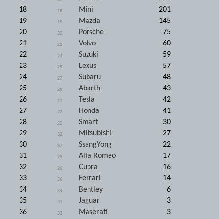
18
Mini
201
18
19
Mazda
145
19
20
Porsche
75
30
21
Volvo
60
23
22
Suzuki
59
24
23
Lexus
57
25
24
Subaru
48
27
25
Abarth
43
28
26
Tesla
42
21
27
Honda
41
22
28
Smart
30
20
29
Mitsubishi
27
32
30
SsangYong
22
37
31
Alfa Romeo
17
29
32
Cupra
16
26
33
Ferrari
14
36
34
Bentley
6
34
35
Jaguar
3
31
36
Maserati
3
33