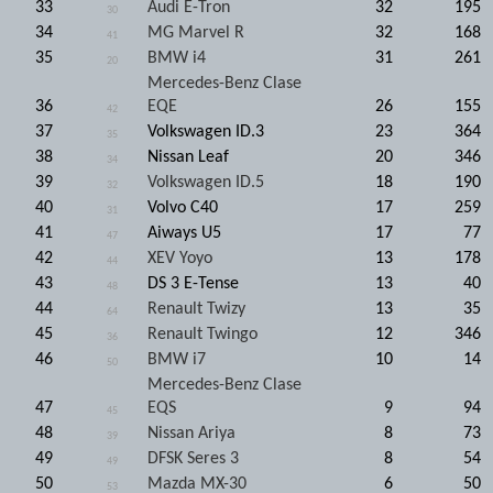
33
Audi E-Tron
32
195
30
34
MG Marvel R
32
168
41
35
BMW i4
31
261
20
Mercedes-Benz Clase
36
EQE
26
155
42
37
Volkswagen ID.3
23
364
35
38
Nissan Leaf
20
346
34
39
Volkswagen ID.5
18
190
32
40
Volvo C40
17
259
31
41
Aiways U5
17
77
47
42
XEV Yoyo
13
178
44
43
DS 3 E-Tense
13
40
48
44
Renault Twizy
13
35
64
45
Renault Twingo
12
346
36
46
BMW i7
10
14
50
Mercedes-Benz Clase
47
EQS
9
94
45
48
Nissan Ariya
8
73
39
49
DFSK Seres 3
8
54
49
50
Mazda MX-30
6
50
53