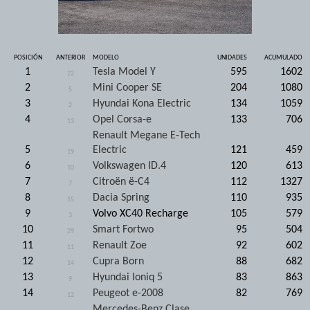
POSICIÓN
ANTERIOR
MODELO
UNIDADES
ACUMULADO
1
Tesla Model Y
595
1602
22
2
Mini Cooper SE
204
1080
5
3
Hyundai Kona Electric
134
1059
2
4
Opel Corsa-e
133
706
13
Renault Megane E-Tech
5
Electric
121
459
19
6
Volkswagen ID.4
120
613
10
7
Citroën ë-C4
112
1327
7
8
Dacia Spring
110
935
15
9
Volvo XC40 Recharge
105
579
3
10
Smart Fortwo
95
504
29
11
Renault Zoe
92
602
11
12
Cupra Born
88
682
14
13
Hyundai Ioniq 5
83
863
9
14
Peugeot e-2008
82
769
12
Mercedes-Benz Clase