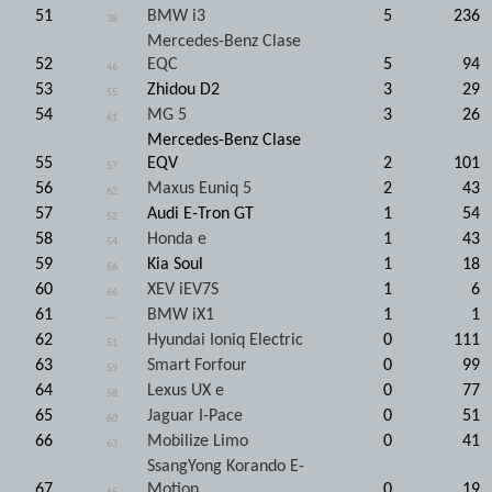
51
BMW i3
5
236
38
Mercedes-Benz Clase
52
EQC
5
94
46
53
Zhidou D2
3
29
55
54
MG 5
3
26
61
Mercedes-Benz Clase
55
EQV
2
101
57
56
Maxus Euniq 5
2
43
62
57
Audi E-Tron GT
1
54
52
58
Honda e
1
43
54
59
Kia Soul
1
18
56
60
XEV iEV7S
1
6
66
61
BMW iX1
1
1
---
62
Hyundai Ioniq Electric
0
111
51
63
Smart Forfour
0
99
59
64
Lexus UX e
0
77
58
65
Jaguar I-Pace
0
51
60
66
Mobilize Limo
0
41
63
SsangYong Korando E-
67
Motion
0
19