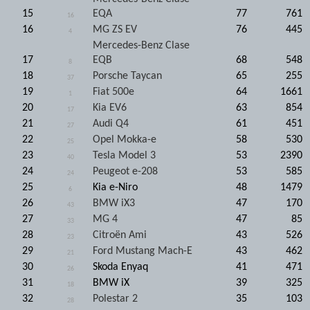
15
EQA
77
761
16
16
MG ZS EV
76
445
4
Mercedes-Benz Clase
17
EQB
68
548
8
18
Porsche Taycan
65
255
37
19
Fiat 500e
64
1661
1
20
Kia EV6
63
854
17
21
Audi Q4
61
451
27
22
Opel Mokka-e
58
530
25
23
Tesla Model 3
53
2390
40
24
Peugeot e-208
53
585
24
25
Kia e-Niro
48
1479
6
26
BMW iX3
47
170
43
27
MG 4
47
85
33
28
Citroën Ami
43
526
23
29
Ford Mustang Mach-E
43
462
21
30
Skoda Enyaq
41
471
26
31
BMW iX
39
325
18
32
Polestar 2
35
103
28