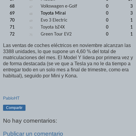
65
68
Volkswagen e-Golf
0
3
67
69
Toyota Mirai
0
3
68
70
Evo 3 Electric
0
1
69
71
Toyota bZ4X
0
1
70
72
Green Tour EV2
0
1
71
Las ventas de coches eléctricos en noviembre alcanzan las
3388 unidades, lo que supone un 4,60 % del total de
matriculaciones del mes. El Model Y lidera por primera vez y
de forma destacada (se ve que a Tesla ya no le da tiempo a
entregar todo en un solo mes a final de trimestre, como era
habitual), seguido por Mini y Kona.
PabloHT
Compartir
No hay comentarios:
Publicar un comentario