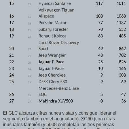
15
Hyundai Santa Fe
117
1011
19
Volkswagen Tiguan
16
Allspace
103
1068
16
17
Porsche Macan
77
1137
18
18
Subaru Forester
70
552
15
19
Renault Koleos
68
485
22
Land Rover Discovery
20
Sport
49
862
17
21
Jeep Wrangler
48
702
21
22
Jaguar F-Pace
25
826
20
23
Jaguar I-Pace
10
166
24
24
Jeep Cherokee
9
308
23
25
DFSK Glory 580
9
69
25
Mercedes-Benz Clase
26
EQC
5
47
26
27
Mahindra XUV500
0
36
27
El GLC alcanza cifras nunca vistas y consigue liderar el
segmento (también en el acumulado). XC60 (con cifras
inusuales también) y 5008 completan las tres primeras