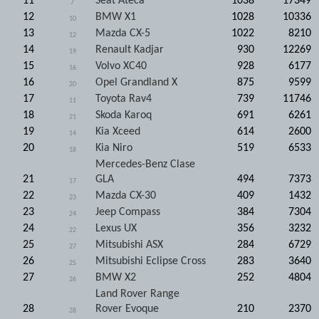
11
Seat Ateca
1038
17349
7
12
BMW X1
1028
10336
10
13
Mazda CX-5
1022
8210
12
14
Renault Kadjar
930
12269
19
15
Volvo XC40
928
6177
16
16
Opel Grandland X
875
9599
20
17
Toyota Rav4
739
11746
11
18
Skoda Karoq
691
6261
21
19
Kia Xceed
614
2600
14
20
Kia Niro
519
6533
18
Mercedes-Benz Clase
21
GLA
494
7373
17
22
Mazda CX-30
409
1432
23
23
Jeep Compass
384
7304
24
24
Lexus UX
356
3232
22
25
Mitsubishi ASX
284
6729
27
26
Mitsubishi Eclipse Cross
283
3640
25
27
BMW X2
252
4804
26
Land Rover Range
28
Rover Evoque
210
2370
28