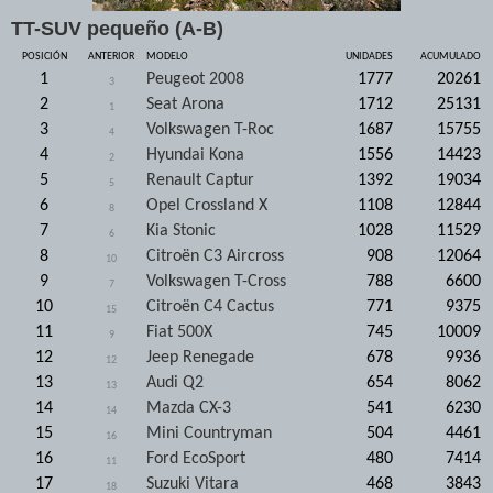
TT-SUV pequeño (A-B)
POSICIÓN
ANTERIOR
MODELO
UNIDADES
ACUMULADO
1
Peugeot 2008
1777
20261
3
2
Seat Arona
1712
25131
1
3
Volkswagen T-Roc
1687
15755
4
4
Hyundai Kona
1556
14423
2
5
Renault Captur
1392
19034
5
6
Opel Crossland X
1108
12844
8
7
Kia Stonic
1028
11529
6
8
Citroën C3 Aircross
908
12064
10
9
Volkswagen T-Cross
788
6600
7
10
Citroën C4 Cactus
771
9375
15
11
Fiat 500X
745
10009
9
12
Jeep Renegade
678
9936
12
13
Audi Q2
654
8062
13
14
Mazda CX-3
541
6230
14
15
Mini Countryman
504
4461
16
16
Ford EcoSport
480
7414
11
17
Suzuki Vitara
468
3843
18