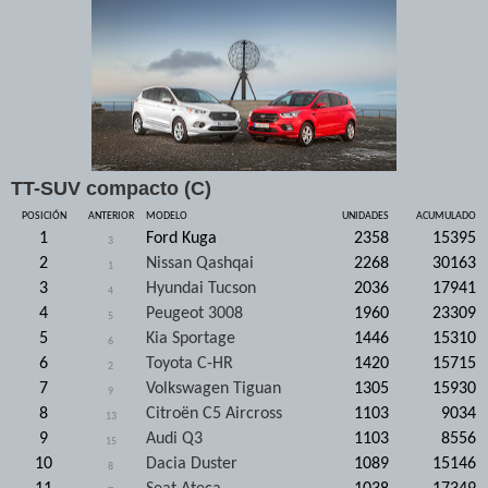
TT-SUV compacto (C)
POSICIÓN
ANTERIOR
MODELO
UNIDADES
ACUMULADO
1
Ford Kuga
2358
15395
3
2
Nissan Qashqai
2268
30163
1
3
Hyundai Tucson
2036
17941
4
4
Peugeot 3008
1960
23309
5
5
Kia Sportage
1446
15310
6
6
Toyota C-HR
1420
15715
2
7
Volkswagen Tiguan
1305
15930
9
8
Citroën C5 Aircross
1103
9034
13
9
Audi Q3
1103
8556
15
10
Dacia Duster
1089
15146
8