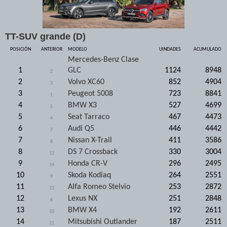
TT-SUV grande (D)
POSICIÓN
ANTERIOR
MODELO
UINDADES
ACUMULADO
Mercedes-Benz Clase
1
GLC
1124
8948
2
2
Volvo XC60
852
4904
3
3
Peugeot 5008
723
8841
1
4
BMW X3
527
4699
5
5
Seat Tarraco
467
4473
4
6
Audi Q5
446
4442
7
7
Nissan X-Trail
411
3586
8
8
DS 7 Crossback
330
3004
12
9
Honda CR-V
296
2495
14
10
Skoda Kodiaq
264
2551
9
11
Alfa Romeo Stelvio
253
2872
13
12
Lexus NX
251
2848
6
13
BMW X4
192
2611
10
14
Mitsubishi Outlander
187
2511
11