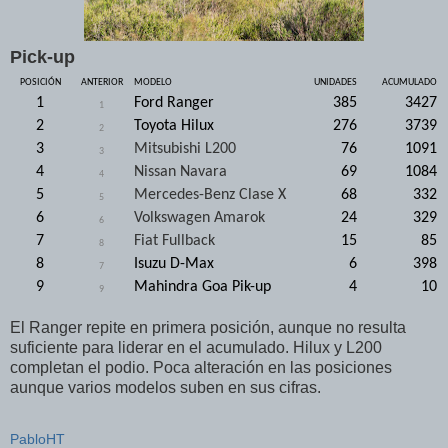
Pick-up
POSICIÓN
ANTERIOR
MODELO
UNIDADES
ACUMULADO
1
Ford Ranger
385
3427
1
2
Toyota Hilux
276
3739
2
3
Mitsubishi L200
76
1091
3
4
Nissan Navara
69
1084
4
5
Mercedes-Benz Clase X
68
332
5
6
Volkswagen Amarok
24
329
6
7
Fiat Fullback
15
85
8
8
Isuzu D-Max
6
398
7
9
Mahindra Goa Pik-up
4
10
9
El Ranger repite en primera posición, aunque no resulta
suficiente para liderar en el acumulado. Hilux y L200
completan el podio. Poca alteración en las posiciones
aunque varios modelos suben en sus cifras.
PabloHT