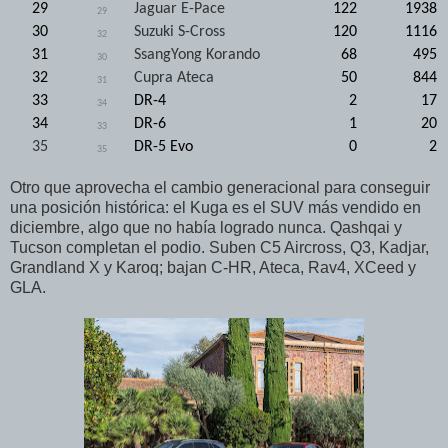
29
Jaguar E-Pace
122
1938
29
30
Suzuki S-Cross
120
1116
32
31
SsangYong Korando
68
495
30
32
Cupra Ateca
50
844
31
33
DR-4
2
17
34
34
DR-6
1
20
33
35
DR-5 Evo
0
2
35
Otro que aprovecha el cambio generacional para conseguir
una posición histórica: el Kuga es el SUV más vendido en
diciembre, algo que no había logrado nunca. Qashqai y
Tucson completan el podio. Suben C5 Aircross, Q3, Kadjar,
Grandland X y Karoq; bajan C-HR, Ateca, Rav4, XCeed y
GLA.