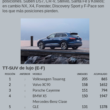
posiciones. Suben DS7, CR-V, Stelvio, Santa Fe y Koleos;
en cambio NX, X4, Forester, Discovery Sport y F-Pace son
los que más posiciones pierden.
TT-SUV de lujo (E-F)
POSICIÓN
ANTERIOR
MODELO
UNIDADES
ACUMULADO
1
Volkswagen Touareg
205
865
7
2
Volvo XC90
158
1652
2
3
Porsche Cayenne
151
794
4
4
BMW X5
150
1947
1
Mercedes-Benz Clase
5
GLE
131
1378
6