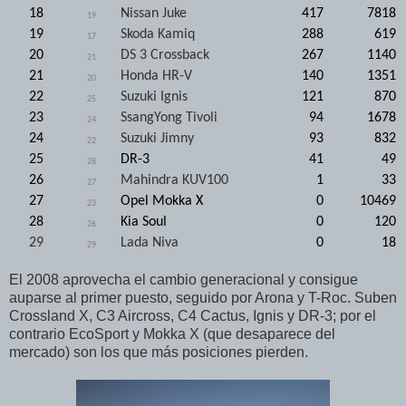
18
Nissan Juke
417
7818
19
19
Skoda Kamiq
288
619
17
20
DS 3 Crossback
267
1140
21
21
Honda HR-V
140
1351
20
22
Suzuki Ignis
121
870
25
23
SsangYong Tivoli
94
1678
24
24
Suzuki Jimny
93
832
22
25
DR-3
41
49
28
26
Mahindra KUV100
1
33
27
27
Opel Mokka X
0
10469
23
28
Kia Soul
0
120
26
29
Lada Niva
0
18
29
El 2008 aprovecha el cambio generacional y consigue
auparse al primer puesto, seguido por Arona y T-Roc. Suben
Crossland X, C3 Aircross, C4 Cactus, Ignis y DR-3; por el
contrario EcoSport y Mokka X (que desaparece del
mercado) son los que más posiciones pierden.