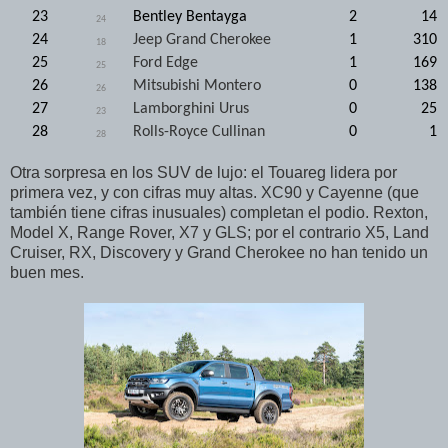
23
Bentley Bentayga
2
14
24
24
Jeep Grand Cherokee
1
310
18
25
Ford Edge
1
169
25
26
Mitsubishi Montero
0
138
26
27
Lamborghini Urus
0
25
23
28
Rolls-Royce Cullinan
0
1
28
Otra sorpresa en los SUV de lujo: el Touareg lidera por
primera vez, y con cifras muy altas. XC90 y Cayenne (que
también tiene cifras inusuales) completan el podio. Rexton,
Model X, Range Rover, X7 y GLS; por el contrario X5, Land
Cruiser, RX, Discovery y Grand Cherokee no han tenido un
buen mes.