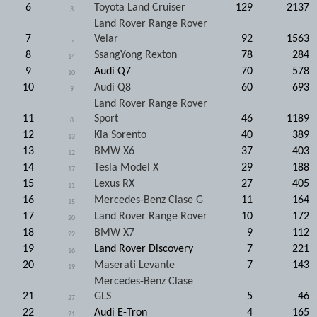
6
Toyota Land Cruiser
129
2137
3
Land Rover Range Rover
7
Velar
92
1563
5
8
SsangYong Rexton
78
284
14
9
Audi Q7
70
578
10
10
Audi Q8
60
693
9
Land Rover Range Rover
11
Sport
46
1189
8
12
Kia Sorento
40
389
13
13
BMW X6
37
403
12
14
Tesla Model X
29
188
17
15
Lexus RX
27
405
11
16
Mercedes-Benz Clase G
11
164
15
17
Land Rover Range Rover
10
172
20
18
BMW X7
9
112
22
19
Land Rover Discovery
7
221
16
20
Maserati Levante
7
143
19
Mercedes-Benz Clase
21
GLS
5
46
27
22
Audi E-Tron
4
165
21