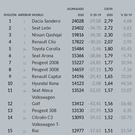
ACUMULADO
CUOTA
POSICIÓN
ANTERIOR
MODELO
2020
% '20-'19
2020
% '20-'19
1
Dacia Sandero
24028
-29,08
2,79
4,68
2
2
Seat León
23402
-34,70
2,72
-3,61
1
3
Nissan Qashqai
19816
-34,30
2,30
-3,02
3
4
Renault Clio
17822
-30,26
2,07
2,95
4
5
Toyota Corolla
15484
-1,46
1,80
45,45
24
6
Seat Arona
15366
-38,86
1,79
-9,74
6
7
Peugeot 2008
15227
-24,85
1,77
10,94
12
8
Peugeot 3008
14659
-37,11
1,70
-7,16
8
9
Renault Captur
14196
-25,42
1,65
10,09
14
10
Hyundai Kona
14123
-2,08
1,64
44,54
29
11
Seat Ateca
13524
-22,05
1,57
15,07
18
Volkswagen
12
Golf
13412
-43,41
1,56
-16,46
7
13
Peugeot 308
13130
-27,95
1,53
6,35
15
14
Citroën C3
13093
-39,52
1,52
-10,73
10
Volkswagen T-
15
Roc
12977
-17,63
1,51
21,59
22