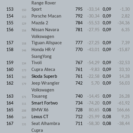
Range Rover
153
Sport
795
-33,14
0,09
-1,30
150
154
Porsche Macan
792
-30,34
0,09
2,82
153
155
Mazda 2
784
-55,53
0,09
-34,36
129
156
Nissan Navara
781
-27,95
0,09
6,35
156
Volkswagen
157
Tiguan Allspace
777
-27,25
0,09
7,39
158
158
Honda HR-V
770
-43,01
0,09
-15,87
146
SsangYong
159
Tivoli
767
-54,29
0,09
-32,53
134
160
Cupra Ateca
761
-9,83
0,09
33,10
173
161
Skoda Superb
761
-22,58
0,09
14,28
162
162
Jeep Wrangler
742
5,70
0,09
56,03
179
Volkswagen
163
Touareg
740
-14,45
0,09
26,28
171
164
Smart Fortwo
734
-74,20
0,09
-61,92
111
165
BMW X6
728
80,65
0,08
166,66
208
166
Lexus CT
712
-25,99
0,08
9,25
164
167
Seat Alhambra
711
-58,30
0,08
-38,44
131
Cupra