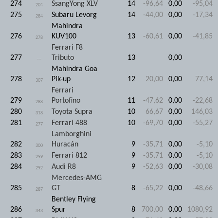
274
SsangYong XLV
14
-96,64
0,00
-95,04
204
275
Subaru Levorg
14
-44,00
0,00
-17,34
284
Mahindra
276
KUV100
13
-60,61
0,00
-41,85
278
Ferrari F8
277
Tributo
13
0,00
---
Mahindra Goa
278
Pik-up
12
20,00
0,00
77,14
307
Ferrari
279
Portofino
11
-47,62
0,00
-22,68
288
280
Toyota Supra
10
66,67
0,00
146,03
318
281
Ferrari 488
10
-69,70
0,00
-55,27
277
Lamborghini
282
Huracán
9
-35,71
0,00
-5,10
300
283
Ferrari 812
9
-35,71
0,00
-5,10
299
284
Audi R8
9
-52,63
0,00
-30,08
292
Mercedes-AMG
285
GT
8
-65,22
0,00
-48,66
287
Bentley Flying
286
Spur
8
700,00
0,00
1080,92
343