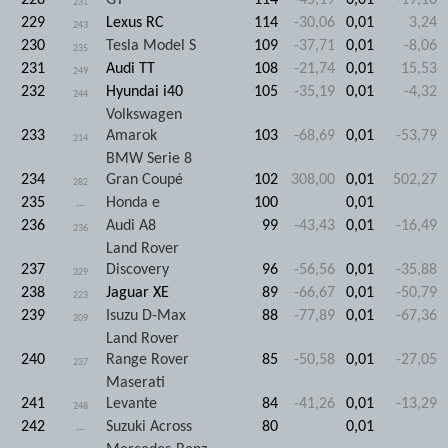
228
GT
114
-45,19
0,01
-19,10
231
229
Lexus RC
114
-30,06
0,01
3,24
243
230
Tesla Model S
109
-37,71
0,01
-8,06
235
231
Audi TT
108
-21,74
0,01
15,53
249
232
Hyundai i40
105
-35,19
0,01
-4,32
244
Volkswagen
233
Amarok
103
-68,69
0,01
-53,79
214
BMW Serie 8
234
Gran Coupé
102
308,00
0,01
502,27
282
235
Honda e
100
0,01
---
236
Audi A8
99
-43,43
0,01
-16,49
236
Land Rover
237
Discovery
96
-56,56
0,01
-35,88
229
238
Jaguar XE
89
-66,67
0,01
-50,79
223
239
Isuzu D-Max
88
-77,89
0,01
-67,36
209
Land Rover
240
Range Rover
85
-50,58
0,01
-27,05
237
Maserati
241
Levante
84
-41,26
0,01
-13,29
248
242
Suzuki Across
80
0,01
---