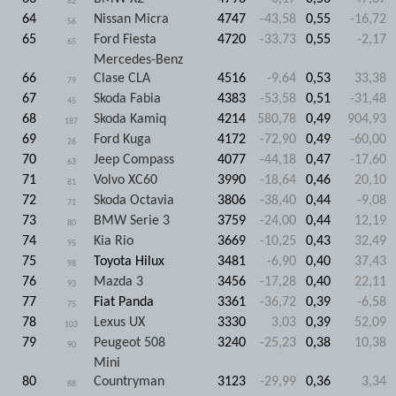
82
64
Nissan Micra
4747
-43,58
0,55
-16,72
56
65
Ford Fiesta
4720
-33,73
0,55
-2,17
65
Mercedes-Benz
66
Clase CLA
4516
-9,64
0,53
33,38
79
67
Skoda Fabia
4383
-53,58
0,51
-31,48
45
68
Skoda Kamiq
4214
580,78
0,49
904,93
187
69
Ford Kuga
4172
-72,90
0,49
-60,00
26
70
Jeep Compass
4077
-44,18
0,47
-17,60
63
71
Volvo XC60
3990
-18,64
0,46
20,10
81
72
Skoda Octavia
3806
-38,40
0,44
-9,08
71
73
BMW Serie 3
3759
-24,00
0,44
12,19
80
74
Kia Rio
3669
-10,25
0,43
32,49
95
75
Toyota Hilux
3481
-6,90
0,40
37,43
98
76
Mazda 3
3456
-17,28
0,40
22,11
93
77
Fiat Panda
3361
-36,72
0,39
-6,58
75
78
Lexus UX
3330
3,03
0,39
52,09
103
79
Peugeot 508
3240
-25,23
0,38
10,38
90
Mini
80
Countryman
3123
-29,99
0,36
3,34
88