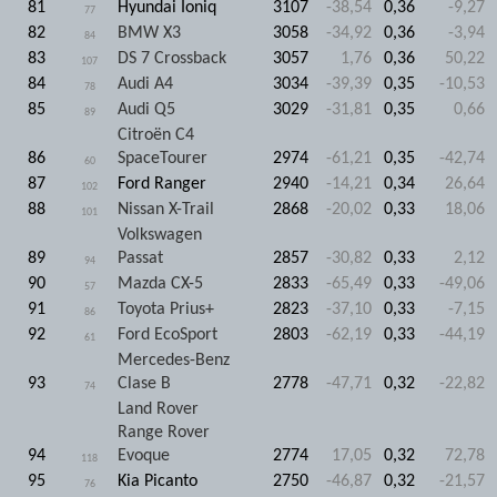
81
Hyundai Ioniq
3107
-38,54
0,36
-9,27
77
82
BMW X3
3058
-34,92
0,36
-3,94
84
83
DS 7 Crossback
3057
1,76
0,36
50,22
107
84
Audi A4
3034
-39,39
0,35
-10,53
78
85
Audi Q5
3029
-31,81
0,35
0,66
89
Citroën C4
86
SpaceTourer
2974
-61,21
0,35
-42,74
60
87
Ford Ranger
2940
-14,21
0,34
26,64
102
88
Nissan X-Trail
2868
-20,02
0,33
18,06
101
Volkswagen
89
Passat
2857
-30,82
0,33
2,12
94
90
Mazda CX-5
2833
-65,49
0,33
-49,06
57
91
Toyota Prius+
2823
-37,10
0,33
-7,15
86
92
Ford EcoSport
2803
-62,19
0,33
-44,19
61
Mercedes-Benz
93
Clase B
2778
-47,71
0,32
-22,82
74
Land Rover
Range Rover
94
Evoque
2774
17,05
0,32
72,78
118
95
Kia Picanto
2750
-46,87
0,32
-21,57
76