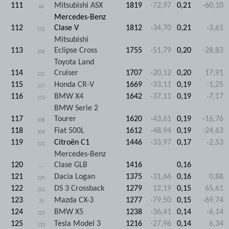
111
Mitsubishi ASX
1819
-72,97
0,21
-60,10
66
Mercedes-Benz
112
Clase V
1812
-34,70
0,21
-3,61
112
Mitsubishi
113
Eclipse Cross
1755
-51,79
0,20
-28,83
100
Toyota Land
114
Cruiser
1707
-20,12
0,20
17,91
122
115
Honda CR-V
1669
-33,11
0,19
-1,25
117
116
BMW X4
1642
-37,11
0,19
-7,17
113
BMW Serie 2
117
Tourer
1620
-43,61
0,19
-16,76
108
118
Fiat 500L
1612
-48,94
0,19
-24,63
104
119
Citroën C1
1446
-33,97
0,17
-2,53
121
Mercedes-Benz
120
Clase GLB
1416
0,16
---
121
Dacia Logan
1375
-31,66
0,16
0,88
124
122
DS 3 Crossback
1279
12,19
0,15
65,61
152
123
Mazda CX-3
1277
-79,50
0,15
-69,74
70
124
BMW X5
1238
-36,41
0,14
-6,14
125
125
Tesla Model 3
1216
-27,96
0,14
6,34
133