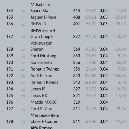
Mitsubishi
184
Space Star
414
-20,54
0,05
17,30
194
185
Jaguar F-Pace
408
-50,61
0,05
-27,09
175
186
BMW i3
401
-56,22
0,05
-35,38
167
BMW Serie 4
187
Gran Coupé
377
-41,73
0,04
-13,99
185
Volkswagen
188
Sharan
364
-45,43
0,04
-19,44
184
189
Ford Mustang
363
-26,67
0,04
8,25
197
190
Kia Sorento
356
-8,48
0,04
35,09
210
191
Renault Twingo
356
-26,14
0,04
9,03
200
192
Audi E-Tron
343
107,88
0,04
206,86
241
193
Renault Koleos
340
-29,90
0,04
3,48
198
194
Lexus IS
327
-43,72
0,04
-16,92
189
195
Lexus RX
321
-20,74
0,04
17,00
207
196
Mazda MX-30
319
0,04
---
197
Ford S-Max
311
-44,76
0,04
-18,46
191
Mercedes-Benz
198
Clase E Coupé
311
-60,48
0,04
-41,67
177
Alfa Romeo