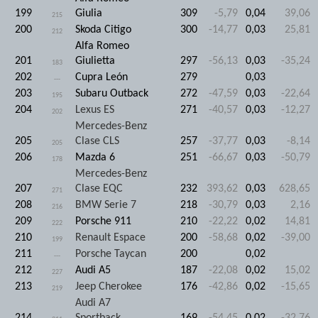
199
Giulia
309
-5,79
0,04
39,06
215
200
Skoda Citigo
300
-14,77
0,03
25,81
212
Alfa Romeo
201
Giulietta
297
-56,13
0,03
-35,24
183
202
Cupra León
279
0,03
---
203
Subaru Outback
272
-47,59
0,03
-22,64
195
204
Lexus ES
271
-40,57
0,03
-12,27
202
Mercedes-Benz
205
Clase CLS
257
-37,77
0,03
-8,14
205
206
Mazda 6
251
-66,67
0,03
-50,79
178
Mercedes-Benz
207
Clase EQC
232
393,62
0,03
628,65
271
208
BMW Serie 7
218
-30,79
0,03
2,16
216
209
Porsche 911
210
-22,22
0,02
14,81
222
210
Renault Espace
200
-58,68
0,02
-39,00
199
211
Porsche Taycan
200
0,02
---
212
Audi A5
187
-22,08
0,02
15,02
227
213
Jeep Cherokee
176
-42,86
0,02
-15,65
219
Audi A7