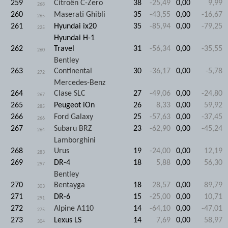
259
Citroën C-Zero
38
-25,49
0,00
9,99
268
260
Maserati Ghibli
35
-43,55
0,00
-16,67
265
261
Hyundai ix20
35
-85,94
0,00
-79,25
225
Hyundai H-1
262
Travel
31
-56,34
0,00
-35,55
260
Bentley
263
Continental
30
-36,17
0,00
-5,78
272
Mercedes-Benz
264
Clase SLC
27
-49,06
0,00
-24,80
267
265
Peugeot iOn
26
8,33
0,00
59,92
285
266
Ford Galaxy
25
-57,63
0,00
-37,45
266
267
Subaru BRZ
23
-62,90
0,00
-45,24
264
Lamborghini
268
Urus
19
-24,00
0,00
12,19
283
269
DR-4
18
5,88
0,00
56,30
297
Bentley
270
Bentayga
18
28,57
0,00
89,79
303
271
DR-6
15
-25,00
0,00
10,71
291
272
Alpine A110
14
-64,10
0,00
-47,01
275
273
Lexus LS
14
7,69
0,00
58,97
304