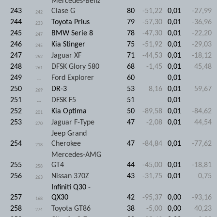
Mercedes-Benz
243
Clase G
80
-51,22
0,01
-27,99
242
244
Toyota Prius
79
-57,30
0,01
-36,96
233
245
BMW Serie 8
78
-47,30
0,01
-22,20
247
246
Kia Stinger
75
-51,92
0,01
-29,03
245
247
Jaguar XF
71
-44,53
0,01
-18,12
252
248
DFSK Glory 580
68
-1,45
0,01
45,48
261
249
Ford Explorer
60
0,01
---
250
DR-3
53
8,16
0,01
59,67
269
251
DFSK F5
51
0,01
---
252
Kia Optima
50
-89,58
0,01
-84,62
201
253
Jaguar F-Type
47
-2,08
0,01
44,54
270
Jeep Grand
254
Cherokee
47
-84,84
0,01
-77,62
218
Mercedes-AMG
255
GT4
44
-45,00
0,01
-18,81
258
256
Nissan 370Z
43
-31,75
0,01
0,75
263
Infiniti Q30 -
257
QX30
42
-95,37
0,00
-93,16
168
258
Toyota GT86
38
-5,00
0,00
40,23
274