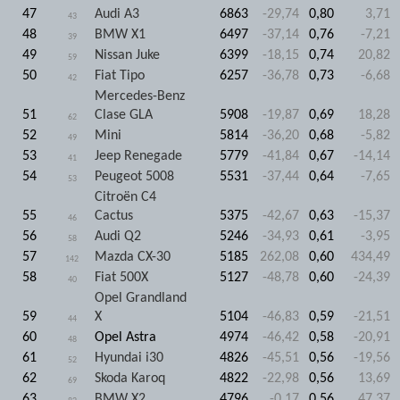
47
Audi A3
6863
-29,74
0,80
3,71
43
48
BMW X1
6497
-37,14
0,76
-7,21
39
49
Nissan Juke
6399
-18,15
0,74
20,82
59
50
Fiat Tipo
6257
-36,78
0,73
-6,68
42
Mercedes-Benz
51
Clase GLA
5908
-19,87
0,69
18,28
62
52
Mini
5814
-36,20
0,68
-5,82
49
53
Jeep Renegade
5779
-41,84
0,67
-14,14
41
54
Peugeot 5008
5531
-37,44
0,64
-7,65
53
Citroën C4
55
Cactus
5375
-42,67
0,63
-15,37
46
56
Audi Q2
5246
-34,93
0,61
-3,95
58
57
Mazda CX-30
5185
262,08
0,60
434,49
142
58
Fiat 500X
5127
-48,78
0,60
-24,39
40
Opel Grandland
59
X
5104
-46,83
0,59
-21,51
44
60
Opel Astra
4974
-46,42
0,58
-20,91
48
61
Hyundai i30
4826
-45,51
0,56
-19,56
52
62
Skoda Karoq
4822
-22,98
0,56
13,69
69
63
BMW X2
4796
-0,17
0,56
47,37