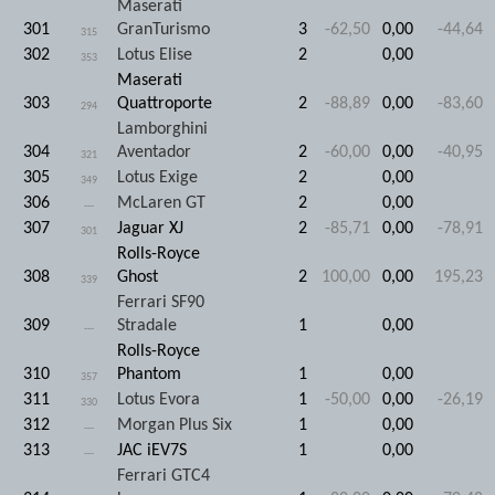
Maserati
301
GranTurismo
3
-62,50
0,00
-44,64
315
302
Lotus Elise
2
0,00
353
Maserati
303
Quattroporte
2
-88,89
0,00
-83,60
294
Lamborghini
304
Aventador
2
-60,00
0,00
-40,95
321
305
Lotus Exige
2
0,00
349
306
McLaren GT
2
0,00
---
307
Jaguar XJ
2
-85,71
0,00
-78,91
301
Rolls-Royce
308
Ghost
2
100,00
0,00
195,23
339
Ferrari SF90
309
Stradale
1
0,00
---
Rolls-Royce
310
Phantom
1
0,00
357
311
Lotus Evora
1
-50,00
0,00
-26,19
330
312
Morgan Plus Six
1
0,00
---
313
JAC iEV7S
1
0,00
---
Ferrari GTC4