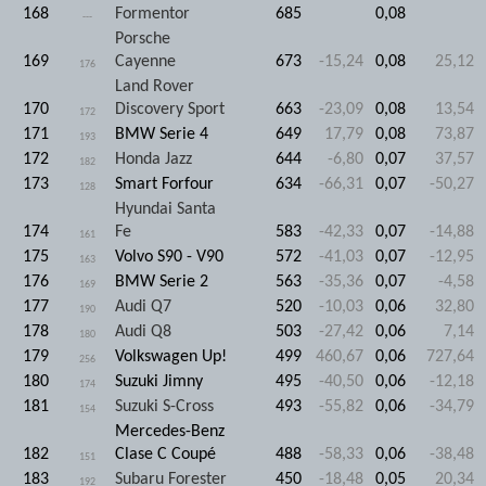
168
Formentor
685
0,08
---
Porsche
169
Cayenne
673
-15,24
0,08
25,12
176
Land Rover
170
Discovery Sport
663
-23,09
0,08
13,54
172
171
BMW Serie 4
649
17,79
0,08
73,87
193
172
Honda Jazz
644
-6,80
0,07
37,57
182
173
Smart Forfour
634
-66,31
0,07
-50,27
128
Hyundai Santa
174
Fe
583
-42,33
0,07
-14,88
161
175
Volvo S90 - V90
572
-41,03
0,07
-12,95
163
176
BMW Serie 2
563
-35,36
0,07
-4,58
169
177
Audi Q7
520
-10,03
0,06
32,80
190
178
Audi Q8
503
-27,42
0,06
7,14
180
179
Volkswagen Up!
499
460,67
0,06
727,64
256
180
Suzuki Jimny
495
-40,50
0,06
-12,18
174
181
Suzuki S-Cross
493
-55,82
0,06
-34,79
154
Mercedes-Benz
182
Clase C Coupé
488
-58,33
0,06
-38,48
151
183
Subaru Forester
450
-18,48
0,05
20,34
192