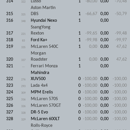
314
Lusso
1
-80,00
0,00
-70,48
322
Aston Martin
315
DBS
1
-66,67
0,00
-50,79
325
316
Hyundai Nexo
1
0,00
348
SsangYong
317
Rexton
1
-99,65
0,00
-99,48
221
318
Ford Ka+
1
-99,98
0,00
-99,97
83
319
McLaren 540C
1
0,00
0,00
47,62
335
Morgan
320
Roadster
1
0,00
0,00
47,62
337
321
Ferrari Monza
1
0,00
---
Mahindra
322
XUV500
0
-100,00
0,00
-100,00
276
323
Lada 4x4
0
-100,00
0,00
-100,00
293
324
MPM Erelis
0
-100,00
0,00
-100,00
309
325
McLaren 570S
0
-100,00
0,00
-100,00
316
326
McLaren 570GT
0
-100,00
0,00
-100,00
326
327
DR-5 Evo
0
-100,00
0,00
-100,00
328
328
McLaren 600LT
0
-100,00
0,00
-100,00
329
Rolls-Royce