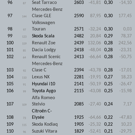
96
Seat Tarraco
2603
-41,81
0,30
-14,10
87
Mercedes-Benz
97
Clase GLE
2590
87,95
0,30
177,45
144
Volkswagen
98
Touran
2571
-32,24
0,30
0,03
97
99
Skoda Scala
2482
20,84
0,29
78,37
123
100
Renault Zoe
2439
132,06
0,28
242,56
159
101
Dacia Lodgy
2418
-48,04
0,28
-23,31
85
102
Renault Scenic
2413
-66,64
0,28
-50,75
64
Mercedes-Benz
103
Clase C
2394
-43,78
0,28
-17,01
92
104
Lexus NX
2281
-19,91
0,27
18,23
110
105
Hyundai i10
2141
-50,19
0,25
-26,47
91
106
Toyota Aygo
2115
-43,08
0,25
-15,98
99
Alfa Romeo
107
Stelvio
2085
-27,40
0,24
7,17
109
Citroën C-
108
Elysée
1925
-64,66
0,22
-47,83
73
109
Skoda Kodiaq
1905
-25,32
0,22
10,23
115
110
Suzuki Vitara
1829
-52,41
0,21
-29,75
96