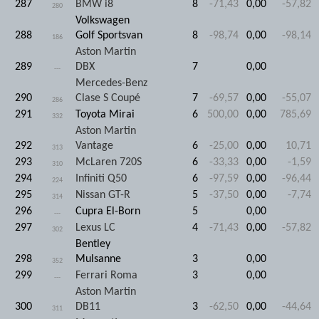
287
BMW i8
8
-71,43
0,00
-57,82
280
Volkswagen
288
Golf Sportsvan
8
-98,74
0,00
-98,14
186
Aston Martin
289
DBX
7
0,00
---
Mercedes-Benz
290
Clase S Coupé
7
-69,57
0,00
-55,07
286
291
Toyota Mirai
6
500,00
0,00
785,69
332
Aston Martin
292
Vantage
6
-25,00
0,00
10,71
313
293
McLaren 720S
6
-33,33
0,00
-1,59
310
294
Infiniti Q50
6
-97,59
0,00
-96,44
224
295
Nissan GT-R
5
-37,50
0,00
-7,74
314
296
Cupra El-Born
5
0,00
---
297
Lexus LC
4
-71,43
0,00
-57,82
302
Bentley
298
Mulsanne
3
0,00
352
299
Ferrari Roma
3
0,00
---
Aston Martin
300
DB11
3
-62,50
0,00
-44,64
311