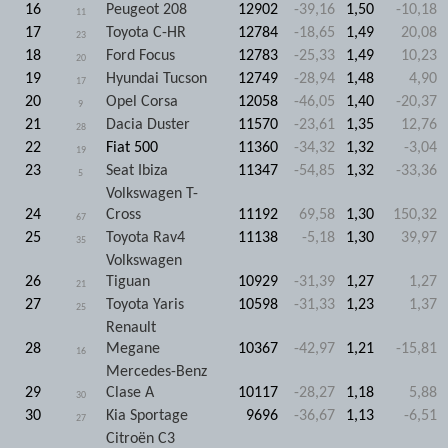
16
Peugeot 208
12902
-39,16
1,50
-10,18
11
17
Toyota C-HR
12784
-18,65
1,49
20,08
23
18
Ford Focus
12783
-25,33
1,49
10,23
20
19
Hyundai Tucson
12749
-28,94
1,48
4,90
17
20
Opel Corsa
12058
-46,05
1,40
-20,37
9
21
Dacia Duster
11570
-23,61
1,35
12,76
28
22
Fiat 500
11360
-34,32
1,32
-3,04
19
23
Seat Ibiza
11347
-54,85
1,32
-33,36
5
Volkswagen T-
24
Cross
11192
69,58
1,30
150,32
67
25
Toyota Rav4
11138
-5,18
1,30
39,97
35
Volkswagen
26
Tiguan
10929
-31,39
1,27
1,27
21
27
Toyota Yaris
10598
-31,33
1,23
1,37
25
Renault
28
Megane
10367
-42,97
1,21
-15,81
16
Mercedes-Benz
29
Clase A
10117
-28,27
1,18
5,88
30
30
Kia Sportage
9696
-36,67
1,13
-6,51
27
Citroën C3