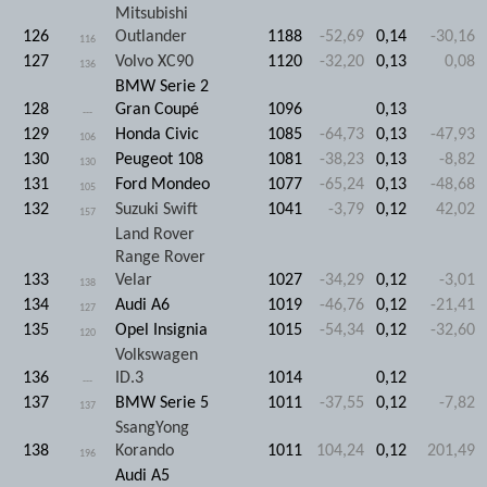
Mitsubishi
126
Outlander
1188
-52,69
0,14
-30,16
116
127
Volvo XC90
1120
-32,20
0,13
0,08
136
BMW Serie 2
128
Gran Coupé
1096
0,13
---
129
Honda Civic
1085
-64,73
0,13
-47,93
106
130
Peugeot 108
1081
-38,23
0,13
-8,82
130
131
Ford Mondeo
1077
-65,24
0,13
-48,68
105
132
Suzuki Swift
1041
-3,79
0,12
42,02
157
Land Rover
Range Rover
133
Velar
1027
-34,29
0,12
-3,01
138
134
Audi A6
1019
-46,76
0,12
-21,41
127
135
Opel Insignia
1015
-54,34
0,12
-32,60
120
Volkswagen
136
ID.3
1014
0,12
---
137
BMW Serie 5
1011
-37,55
0,12
-7,82
137
SsangYong
138
Korando
1011
104,24
0,12
201,49
196
Audi A5