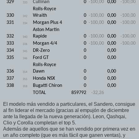
329
Cullinan
0
-100,00
0,00
-100,00
333
Rolls-Royce
330
Wraith
0
-100,00
0,00
-100,00
342
331
Morgan Plus 4
0
-100,00
0,00
-100,00
334
Aston Martin
332
Rapide
0
-100,00
0,00
-100,00
340
333
Morgan 4/4
0
-100,00
0,00
-100,00
336
334
DR-Zero
0
0,00
345
335
Ford GT
0
0,00
346
Rolls-Royce
336
Dawn
0
0,00
354
337
Honda NSX
0
0,00
355
338
Bugatti Chiron
0
0,00
358
TOTAL
859792
-32,26
El modelo más vendido a particulares, el Sandero, consigue
al fin liderar el mercado (gracias al empujón de diciembre
ante la llegada de la nueva generación). Leon, Qashqai,
Clio y Corolla completan el top 5.
Además de aquellos que se han vendido por primera vez en
un año completo (que es más fácil que ganen ventas), y