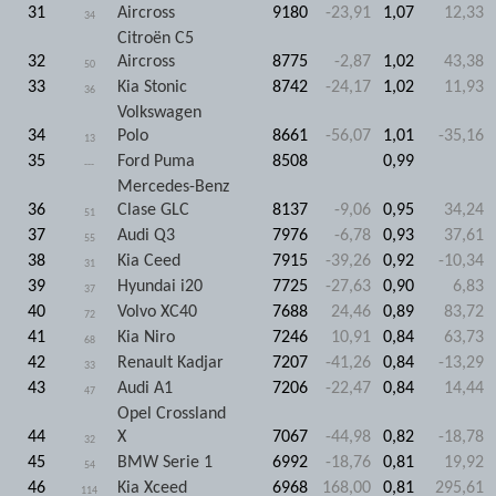
31
Aircross
9180
-23,91
1,07
12,33
34
Citroën C5
32
Aircross
8775
-2,87
1,02
43,38
50
33
Kia Stonic
8742
-24,17
1,02
11,93
36
Volkswagen
34
Polo
8661
-56,07
1,01
-35,16
13
35
Ford Puma
8508
0,99
---
Mercedes-Benz
36
Clase GLC
8137
-9,06
0,95
34,24
51
37
Audi Q3
7976
-6,78
0,93
37,61
55
38
Kia Ceed
7915
-39,26
0,92
-10,34
31
39
Hyundai i20
7725
-27,63
0,90
6,83
37
40
Volvo XC40
7688
24,46
0,89
83,72
72
41
Kia Niro
7246
10,91
0,84
63,73
68
42
Renault Kadjar
7207
-41,26
0,84
-13,29
33
43
Audi A1
7206
-22,47
0,84
14,44
47
Opel Crossland
44
X
7067
-44,98
0,82
-18,78
32
45
BMW Serie 1
6992
-18,76
0,81
19,92
54
46
Kia Xceed
6968
168,00
0,81
295,61
114