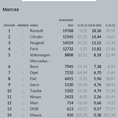
Marcas
ACUMULADO
POSICIÓN
ANTERIOR
MARCA
2022
% '22-'21
CUOTA 2022
% '22-'21
1
Renault
19768
-3,95
18,36
20,59
3
2
Citroën
15545
-27,25
14,44
-8,67
1
3
Peugeot
14559
-31,01
13,52
-13,38
2
4
Ford
12732
-3,25
11,82
21,46
4
5
Volkswagen
8808
-30,22
8,18
-12,40
5
Mercedes-
6
Benz
7945
-15,10
7,38
6,59
7
7
Opel
7210
-24,84
6,70
-5,64
6
8
Fiat
6415
-5,31
5,96
18,87
8
9
Iveco
5130
10,28
4,76
38,44
11
10
Toyota
5102
-11,30
4,74
11,36
10
11
Nissan
2433
-8,05
2,26
15,44
12
12
Man
714
-16,98
0,66
4,23
13
13
DFSK
613
41,57
0,57
77,73
14
14
Maxus
410
203,70
0,38
281,28
16