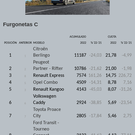
Furgonetas C
ACUMULADO
CUOTA
POSICIÓN
ANTERIOR
MODELO
2022
% '22-'21
2022
% '22-'21
Citroën
1
Berlingo
11187
-24,03
21,78
-4,99
1
Peugeot
2
Partner - Rifter
10786
-21,62
21,00
-1,98
2
3
Renault Express
7574
161,26
14,75
226,72
8
4
Opel Combo
4509
-14,31
8,78
7,16
5
5
Renault Kangoo
4143
-45,03
8,07
-31,26
3
Volkswagen
6
Caddy
2924
-38,85
5,69
-23,54
6
Toyota Proace
7
City
2805
-17,84
5,46
2,75
7
Ford Transit -
Tourneo