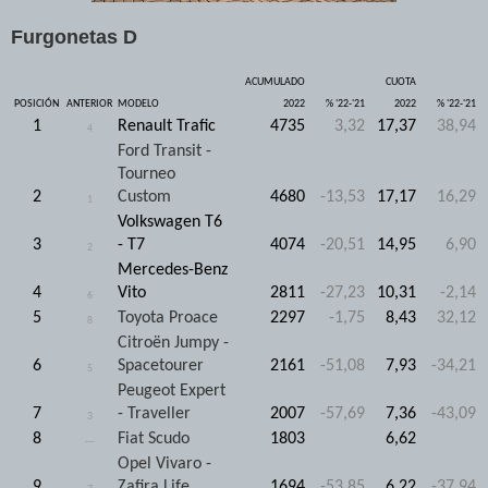
Furgonetas D
ACUMULADO
CUOTA
POSICIÓN
ANTERIOR
MODELO
2022
% '22-'21
2022
% '22-'21
1
Renault Trafic
4735
3,32
17,37
38,94
4
Ford Transit -
Tourneo
2
Custom
4680
-13,53
17,17
16,29
1
Volkswagen T6
3
- T7
4074
-20,51
14,95
6,90
2
Mercedes-Benz
4
Vito
2811
-27,23
10,31
-2,14
6
5
Toyota Proace
2297
-1,75
8,43
32,12
8
Citroën Jumpy -
6
Spacetourer
2161
-51,08
7,93
-34,21
5
Peugeot Expert
7
- Traveller
2007
-57,69
7,36
-43,09
3
8
Fiat Scudo
1803
6,62
---
Opel Vivaro -
9
Zafira Life
1694
-53,85
6,22
-37,94