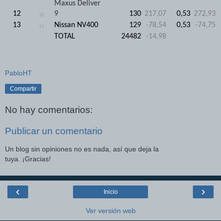
Maxus Deliver
12
9
130
217,07
0,53
272,93
12
13
Nissan NV400
129
-78,54
0,53
-74,75
11
TOTAL
24482
-14,98
PabloHT
Compartir
No hay comentarios:
Publicar un comentario
Un blog sin opiniones no es nada, así que deja la
tuya. ¡Gracias!
‹
›
Inicio
Ver versión web