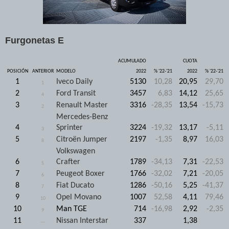
Furgonetas E
ACUMULADO
CUOTA
POSICIÓN
ANTERIOR
MODELO
2022
% '22-'21
2022
% '22-'21
1
Iveco Daily
5130
10,28
20,95
29,70
1
2
Ford Transit
3457
6,83
14,12
25,65
4
3
Renault Master
3316
-28,35
13,54
-15,73
2
Mercedes-Benz
4
Sprinter
3224
-19,32
13,17
-5,11
3
5
Citroën Jumper
2197
-1,35
8,97
16,03
8
Volkswagen
6
Crafter
1789
-34,13
7,31
-22,53
5
7
Peugeot Boxer
1766
-32,02
7,21
-20,05
6
8
Fiat Ducato
1286
-50,16
5,25
-41,37
7
9
Opel Movano
1007
52,58
4,11
79,46
10
10
Man TGE
714
-16,98
2,92
-2,35
9
11
Nissan Interstar
337
1,38
---