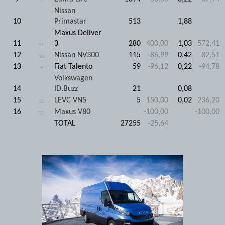
7
Nissan
10
Primastar
513
1,88
---
Maxus Deliver
11
3
280
400,00
1,03
572,41
11
12
Nissan NV300
115
-86,99
0,42
-82,51
10
13
Fiat Talento
59
-96,12
0,22
-94,78
9
Volkswagen
14
ID.Buzz
21
0,08
---
15
LEVC VN5
5
150,00
0,02
236,20
13
16
Maxus V80
-100,00
-100,00
12
TOTAL
27255
-25,64