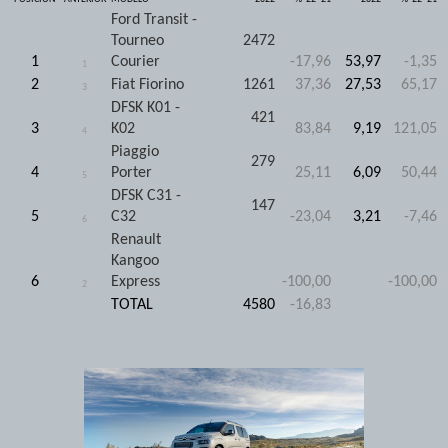
Ford Transit -
Tourneo
2472
1
Courier
-17,96
53,97
-1,35
1
2
Fiat Fiorino
1261
37,36
27,53
65,17
3
DFSK K01 -
421
3
K02
83,84
9,19
121,05
4
Piaggio
279
4
Porter
25,11
6,09
50,44
5
DFSK C31 -
147
5
C32
-23,04
3,21
-7,46
6
Renault
Kangoo
6
Express
-100,00
-100,00
2
TOTAL
4580
-16,83