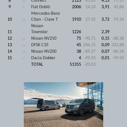
8
Connect
2123
41,63
4,13
77,11
11
9
Fiat Dobló
2006
14,24
3,91
42,86
9
Mercedes-Benz
10
Citan - Clase T
1910
27,42
3,72
59,34
10
Nissan
11
Townstar
1226
2,39
---
12
Nissan NV250
75
-90,71
0,15
-88,38
12
13
DFSK C35
45
246,15
0,09
332,88
14
14
Nissan NV200
38
-89,27
0,07
-86,58
13
15
Dacia Dokker
4
-99,93
0,01
-99,92
4
TOTAL
51355
-20,03