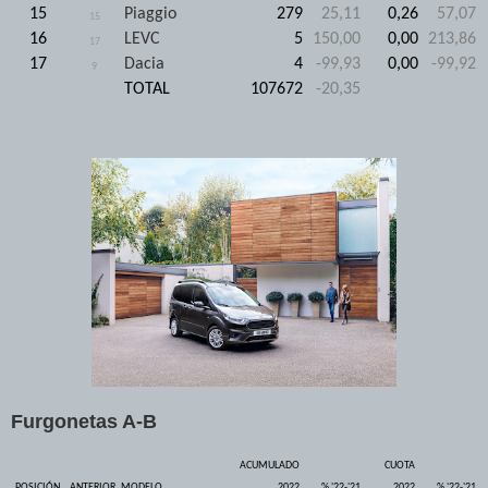
15
Piaggio
279
25,11
0,26
57,07
15
16
LEVC
5
150,00
0,00
213,86
17
17
Dacia
4
-99,93
0,00
-99,92
9
TOTAL
107672
-20,35
Furgonetas A-B
ACUMULADO
CUOTA
POSICIÓN
ANTERIOR
MODELO
2022
% '22-'21
2022
% '22-'21